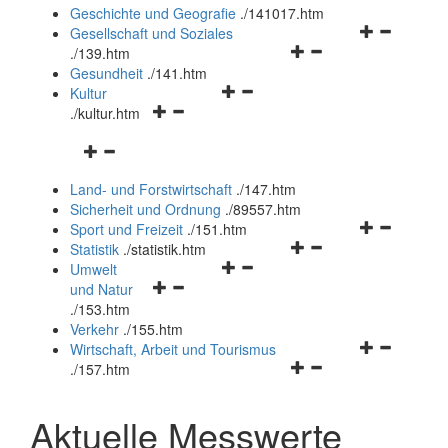
und
Geschichte und Geografie
.
/141017.htm
schließen
Navigationsm
Gesellschaft und Soziales
Navigationsmenü
öffnen
.
/139.htm
öffnen
und
Gesundheit
.
/141.htm
Navigationsmenü
und
schließen
Kultur
Navigationsmenü
öffnen
schließen
.
/kultur.htm
öffnen
und
Navigationsmenü
und
schließen
öffnen
schließen
Land- und Forstwirtschaft
.
/147.htm
und
Sicherheit und Ordnung
.
/89557.htm
schließen
Navigationsm
Sport und Freizeit
.
/151.htm
Navigationsmenü
öffnen
Statistik
.
/statistik.htm
Navigationsmenü
öffnen
und
Umwelt
Navigationsmenü
öffnen
und
schließen
und Natur
öffnen
und
schließen
.
/153.htm
und
schließen
Verkehr
.
/155.htm
schließen
Navigationsm
Wirtschaft, Arbeit und Tourismus
Navigationsmenü
öffnen
.
/157.htm
öffnen
und
und
schließen
Aktuelle Messwerte
schließen