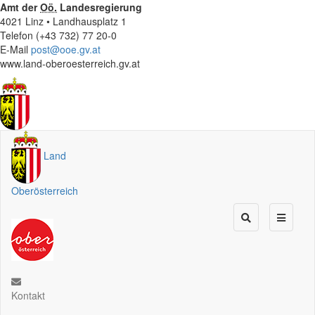
Amt der
Oö.
Landesregierung
4021 Linz • Landhausplatz 1
Telefon (+43 732) 77 20-0
E-Mail
post@ooe.gv.at
www.land-oberoesterreich.gv.at
Land
Oberösterreich
Kontakt