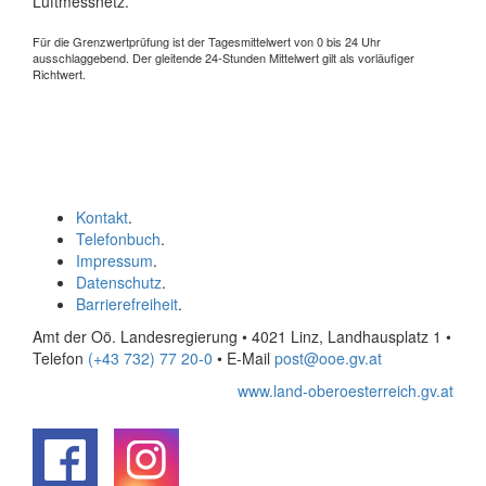
Luftmessnetz.
Für die Grenzwertprüfung ist der Tagesmittelwert von 0 bis 24 Uhr
ausschlaggebend. Der gleitende 24-Stunden Mittelwert gilt als vorläufiger
Richtwert.
Kontakt
.
Telefonbuch
.
Impressum
.
Datenschutz
.
Barrierefreiheit
.
Amt der Oö. Landesregierung • 4021 Linz, Landhausplatz 1
•
Telefon
(+43 732) 77 20-0
• E-Mail
post@ooe.gv.at
www.land-oberoesterreich.gv.at