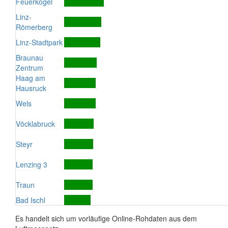
Feuerkogel
Linz-
Römerberg
Linz-Stadtpark
Braunau
Zentrum
Haag am
Hausruck
Wels
Vöcklabruck
Steyr
Lenzing 3
Traun
Bad Ischl
Es handelt sich um vorläufige Online-Rohdaten aus dem