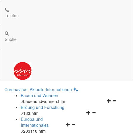
.
Telefon
.
Suche
.
Coronavirus: Aktuelle Informationen
Bauen und Wohnen
Navigationsm
.
/bauenundwohnen.htm
öffnen
Bildung und Forschung
Navigationsmenü
und
.
/133.htm
öffnen
schließen
Europa und
Navigationsmenü
und
Internationales
öffnen
schließen
.
/203110.htm