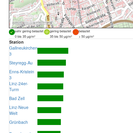
Quellen:
DORIS
,
basemap.at
sehr gering belastet
gering belastet
belastet
0 bis 35 µg/m³
35 bis 50 µg/m³
> 50 µg/m³
Station
Gallneukirchen
3
Steyregg-Au
Enns-Kristein
3
Linz-24er-
Turm
Bad Zell
Linz-Neue
Welt
Grünbach