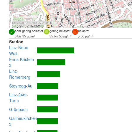
Quellen:
DORIS
,
basemap.at
sehr gering belastet
gering belastet
belastet
0 bis 35 µg/m³
35 bis 50 µg/m³
> 50 µg/m³
Station
Linz-Neue
Welt
Enns-Kristein
3
Linz-
Römerberg
Steyregg-Au
Linz-24er-
Turm
Grünbach
Gallneukirchen
3