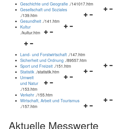
und
Geschichte und Geografie
.
/141017.htm
schließen
Navigationsm
Gesellschaft und Soziales
Navigationsmenü
öffnen
.
/139.htm
öffnen
und
Gesundheit
.
/141.htm
Navigationsmenü
und
schließen
Kultur
Navigationsmenü
öffnen
schließen
.
/kultur.htm
öffnen
und
Navigationsmenü
und
schließen
öffnen
schließen
Land- und Forstwirtschaft
.
/147.htm
und
Sicherheit und Ordnung
.
/89557.htm
schließen
Navigationsm
Sport und Freizeit
.
/151.htm
Navigationsmenü
öffnen
Statistik
.
/statistik.htm
Navigationsmenü
öffnen
und
Umwelt
Navigationsmenü
öffnen
und
schließen
und Natur
öffnen
und
schließen
.
/153.htm
und
schließen
Verkehr
.
/155.htm
schließen
Navigationsm
Wirtschaft, Arbeit und Tourismus
Navigationsmenü
öffnen
.
/157.htm
öffnen
und
und
schließen
Aktuelle Messwerte
schließen