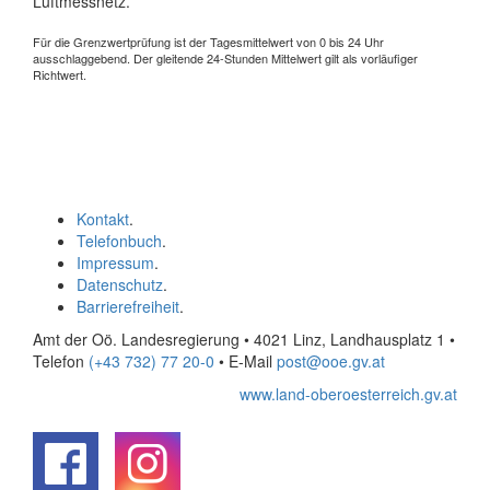
Luftmessnetz.
Für die Grenzwertprüfung ist der Tagesmittelwert von 0 bis 24 Uhr
ausschlaggebend. Der gleitende 24-Stunden Mittelwert gilt als vorläufiger
Richtwert.
Kontakt
.
Telefonbuch
.
Impressum
.
Datenschutz
.
Barrierefreiheit
.
Amt der Oö. Landesregierung • 4021 Linz, Landhausplatz 1
•
Telefon
(+43 732) 77 20-0
• E-Mail
post@ooe.gv.at
www.land-oberoesterreich.gv.at