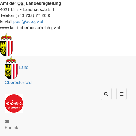
Amt der
Oö.
Landesregierung
4021 Linz • Landhausplatz 1
Telefon (+43 732) 77 20-0
E-Mail
post@ooe.gv.at
www.land-oberoesterreich.gv.at
Land
Oberösterreich
Kontakt