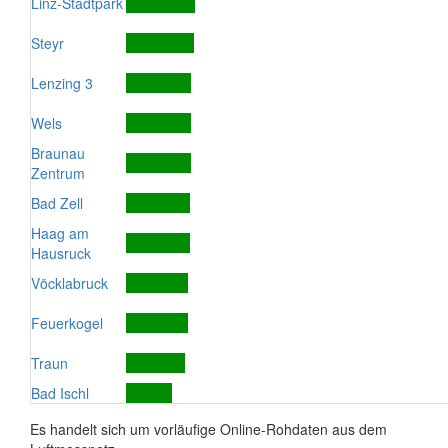
Linz-Stadtpark
Steyr
Lenzing 3
Wels
Braunau
Zentrum
Bad Zell
Haag am
Hausruck
Vöcklabruck
Feuerkogel
Traun
Bad Ischl
Es handelt sich um vorläufige Online-Rohdaten aus dem