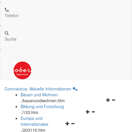
.
Telefon
.
Suche
.
Coronavirus: Aktuelle Informationen
Bauen und Wohnen
Navigationsm
.
/bauenundwohnen.htm
öffnen
Bildung und Forschung
Navigationsmenü
und
.
/133.htm
öffnen
schließen
Europa und
Navigationsmenü
und
Internationales
öffnen
schließen
.
/203110.htm