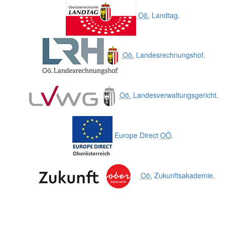
Oö.
Landtag
.
Oö.
Landesrechnungshof
.
Oö.
Landesverwaltungsgericht
.
Europe Direct
OÖ
.
Oö.
Zukunftsakademie
.