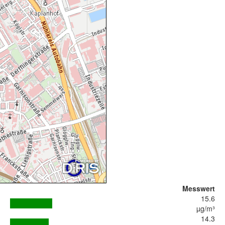
Messwert
15.6
µg/m³
14.3