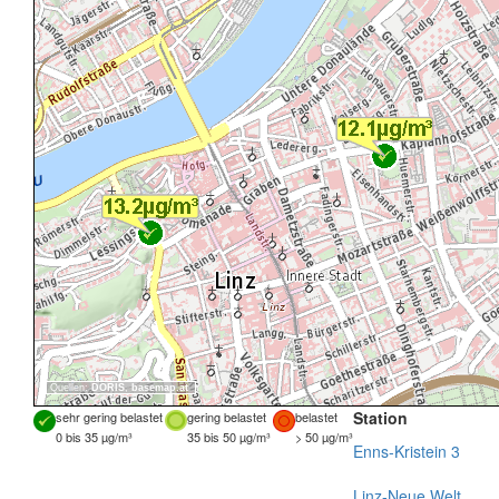
Quellen:
DORIS
,
basemap.at
Station
sehr gering belastet
gering belastet
belastet
0 bis 35 µg/m³
35 bis 50 µg/m³
> 50 µg/m³
Enns-Kristein 3
Linz-Neue Welt