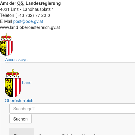
Amt der
Oö.
Landesregierung
4021 Linz • Landhausplatz 1
Telefon (+43 732) 77 20-0
E-Mail
post@ooe.gv.at
www.land-oberoesterreich.gv.at
Accesskeys
Land
Oberösterreich
Schnellsuche
Schnellsuche
Suchen