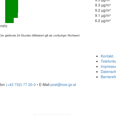
9.3 µg/m³
9.2 µg/m³
9.1 µg/m³
6.2 µg/m³
netz.
 gleitende 24-Stunden Mittelwert gilt als vorläufiger Richtwert.
Kontakt
.
Telefonb
Impress
Datensch
Barrierefr
efon
(+43 732) 77 20-0
• E-Mail
post@ooe.gv.at