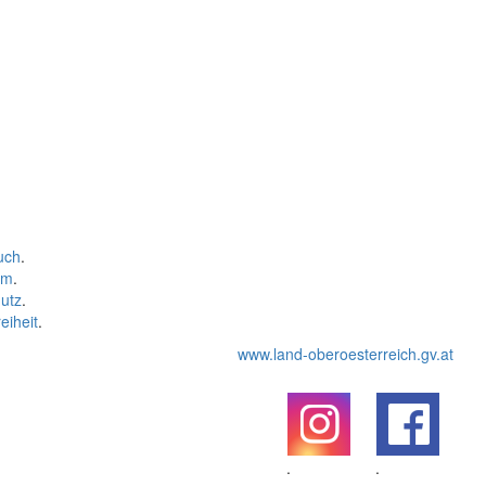
uch
.
um
.
utz
.
eiheit
.
www.land-oberoesterreich.gv.at
.
.