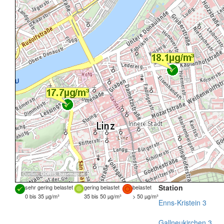
Quellen:
DORIS
,
basemap.at
Station
sehr gering belastet
gering belastet
belastet
0 bis 35 µg/m³
35 bis 50 µg/m³
> 50 µg/m³
Enns-Kristein 3
Gallneukirchen 3