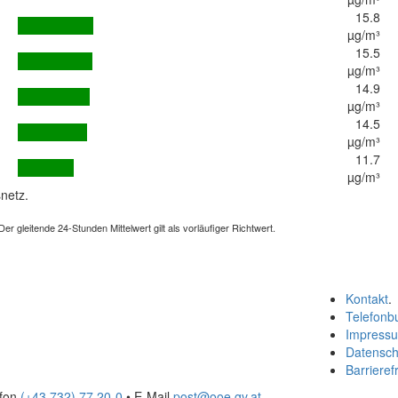
15.8
µg/m³
15.5
µg/m³
14.9
µg/m³
14.5
µg/m³
11.7
µg/m³
netz.
 gleitende 24-Stunden Mittelwert gilt als vorläufiger Richtwert.
Kontakt
.
Telefonb
Impress
Datensch
Barrierefr
efon
(+43 732) 77 20-0
• E-Mail
post@ooe.gv.at