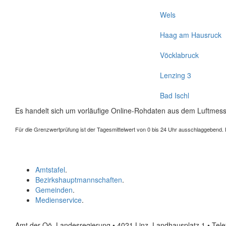
Wels
Haag am Hausruck
Vöcklabruck
Lenzing 3
Bad Ischl
Es handelt sich um vorläufige Online-Rohdaten aus dem Luftmess
Für die Grenzwertprüfung ist der Tagesmittelwert von 0 bis 24 Uhr ausschlaggebend. Der
Amtstafel
.
Bezirkshauptmannschaften
.
Gemeinden
.
Medienservice
.
Amt der Oö. Landesregierung • 4021 Linz, Landhausplatz 1
• Tel