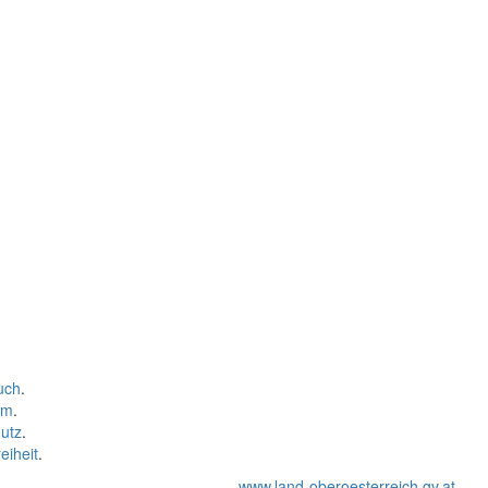
uch
.
um
.
utz
.
eiheit
.
www.land-oberoesterreich.gv.at