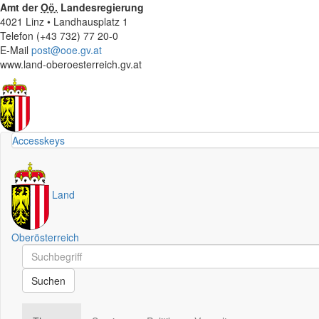
Amt der
Oö.
Landesregierung
4021 Linz • Landhausplatz 1
Telefon (+43 732) 77 20-0
E-Mail
post@ooe.gv.at
www.land-oberoesterreich.gv.at
Accesskeys
Land
Oberösterreich
Schnellsuche
Schnellsuche
Suchen