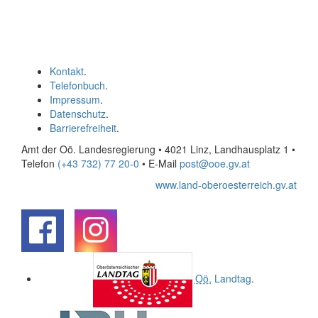
Kontakt
.
Telefonbuch
.
Impressum
.
Datenschutz
.
Barrierefreiheit
.
Amt der Oö. Landesregierung • 4021 Linz, Landhausplatz 1
•
Telefon
(+43 732) 77 20-0
• E-Mail
post@ooe.gv.at
www.land-oberoesterreich.gv.at
.
.
Oö.
Landtag
.