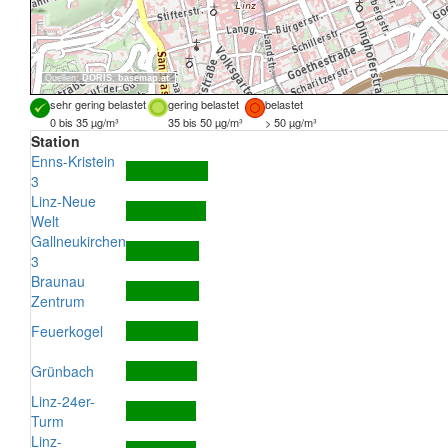
Quellen:
DORIS
,
basemap.at
sehr gering belastet
gering belastet
belastet
0 bis 35 µg/m³
35 bis 50 µg/m³
> 50 µg/m³
Station
Enns-Kristein
3
Linz-Neue
Welt
Gallneukirchen
3
Braunau
Zentrum
Feuerkogel
Grünbach
Linz-24er-
Turm
Linz-