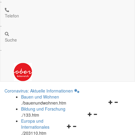
.
Telefon
.
Suche
.
Coronavirus: Aktuelle Informationen
Bauen und Wohnen
Navigationsm
.
/bauenundwohnen.htm
öffnen
Bildung und Forschung
Navigationsmenü
und
.
/133.htm
öffnen
schließen
Europa und
Navigationsmenü
und
Internationales
öffnen
schließen
.
/203110.htm