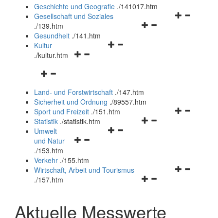
und
Geschichte und Geografie
.
/141017.htm
schließen
Navigationsm
Gesellschaft und Soziales
Navigationsmenü
öffnen
.
/139.htm
öffnen
und
Gesundheit
.
/141.htm
Navigationsmenü
und
schließen
Kultur
Navigationsmenü
öffnen
schließen
.
/kultur.htm
öffnen
und
Navigationsmenü
und
schließen
öffnen
schließen
Land- und Forstwirtschaft
.
/147.htm
und
Sicherheit und Ordnung
.
/89557.htm
schließen
Navigationsm
Sport und Freizeit
.
/151.htm
Navigationsmenü
öffnen
Statistik
.
/statistik.htm
Navigationsmenü
öffnen
und
Umwelt
Navigationsmenü
öffnen
und
schließen
und Natur
öffnen
und
schließen
.
/153.htm
und
schließen
Verkehr
.
/155.htm
schließen
Navigationsm
Wirtschaft, Arbeit und Tourismus
Navigationsmenü
öffnen
.
/157.htm
öffnen
und
und
schließen
Aktuelle Messwerte
schließen