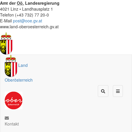
Amt der
Oö.
Landesregierung
4021 Linz • Landhausplatz 1
Telefon (+43 732) 77 20-0
E-Mail
post@ooe.gv.at
www.land-oberoesterreich.gv.at
Land
Oberösterreich
Kontakt