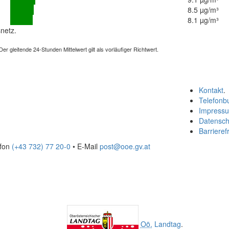
8.5 µg/m³
8.1 µg/m³
netz.
 gleitende 24-Stunden Mittelwert gilt als vorläufiger Richtwert.
Kontakt
.
Telefonb
Impress
Datensch
Barrierefr
efon
(+43 732) 77 20-0
• E-Mail
post@ooe.gv.at
Oö.
Landtag
.