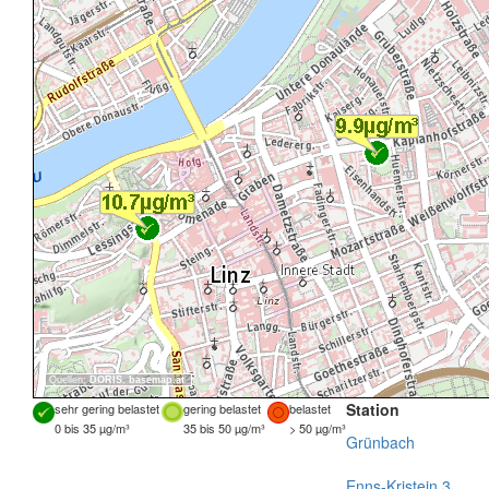
Quellen:
DORIS
,
basemap.at
Station
sehr gering belastet
gering belastet
belastet
0 bis 35 µg/m³
35 bis 50 µg/m³
> 50 µg/m³
Grünbach
Enns-Kristein 3