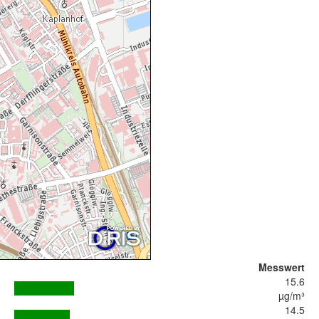
Messwert
15.6
µg/m³
14.5