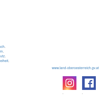
uch
.
um
.
utz
.
eiheit
.
www.land-oberoesterreich.gv.at
.
.