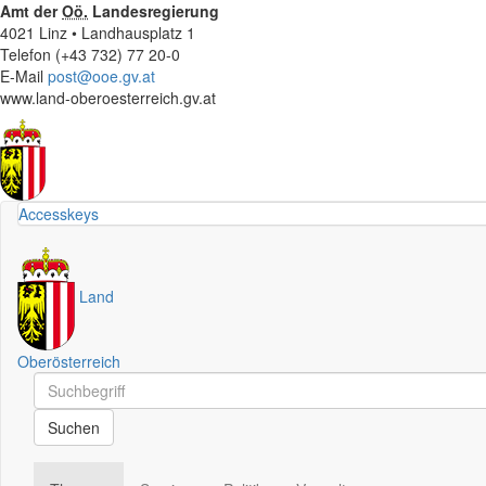
Amt der
Oö.
Landesregierung
4021 Linz • Landhausplatz 1
Telefon (+43 732) 77 20-0
E-Mail
post@ooe.gv.at
www.land-oberoesterreich.gv.at
Accesskeys
Land
Oberösterreich
Schnellsuche
Schnellsuche
Suchen