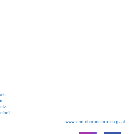
uch
.
um
.
utz
.
eiheit
.
www.land-oberoesterreich.gv.at