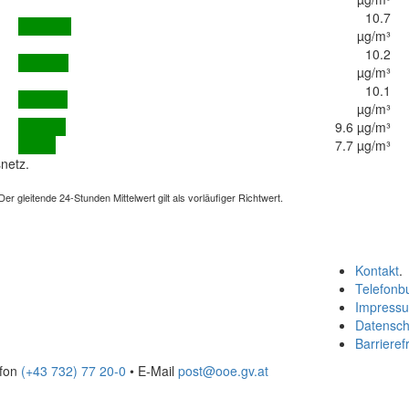
10.7
µg/m³
10.2
µg/m³
10.1
µg/m³
9.6 µg/m³
7.7 µg/m³
netz.
 gleitende 24-Stunden Mittelwert gilt als vorläufiger Richtwert.
Kontakt
.
Telefonb
Impress
Datensch
Barrierefr
efon
(+43 732) 77 20-0
• E-Mail
post@ooe.gv.at