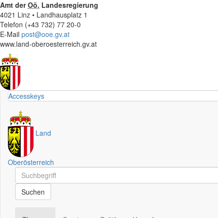
Amt der
Oö.
Landesregierung
4021 Linz • Landhausplatz 1
Telefon (+43 732) 77 20-0
E-Mail
post@ooe.gv.at
www.land-oberoesterreich.gv.at
Accesskeys
Land
Oberösterreich
Schnellsuche
Schnellsuche
Suchen