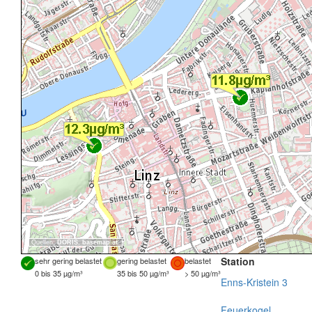
Quellen:
DORIS
,
basemap.at
Station
sehr gering belastet
gering belastet
belastet
0 bis 35 µg/m³
35 bis 50 µg/m³
> 50 µg/m³
Enns-Kristein 3
Feuerkogel