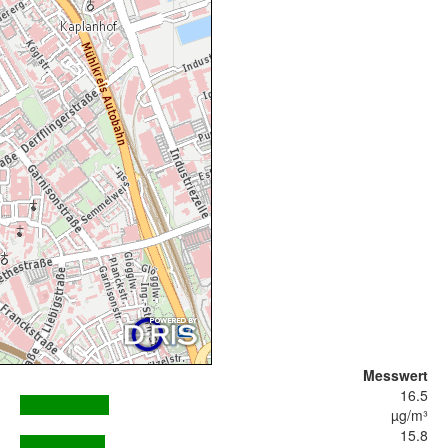
Messwert
16.5
µg/m³
15.8