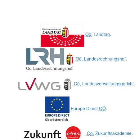
Oö.
Landtag
.
Oö.
Landesrechnungshof
.
Oö.
Landesverwaltungsgericht
.
Europe Direct
OÖ
.
Oö.
Zukunftsakademie
.