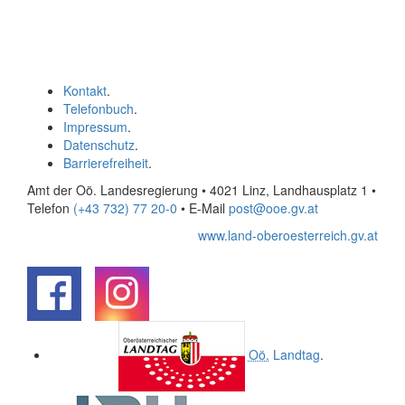
Kontakt
.
Telefonbuch
.
Impressum
.
Datenschutz
.
Barrierefreiheit
.
Amt der Oö. Landesregierung • 4021 Linz, Landhausplatz 1
•
Telefon
(+43 732) 77 20-0
• E-Mail
post@ooe.gv.at
www.land-oberoesterreich.gv.at
.
.
Oö.
Landtag
.