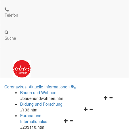
.
Telefon
.
Suche
.
Coronavirus: Aktuelle Informationen
Bauen und Wohnen
Navigationsm
.
/bauenundwohnen.htm
öffnen
Bildung und Forschung
Navigationsmenü
und
.
/133.htm
öffnen
schließen
Europa und
Navigationsmenü
und
Internationales
öffnen
schließen
.
/203110.htm