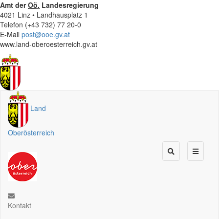
Amt der
Oö.
Landesregierung
4021 Linz • Landhausplatz 1
Telefon (+43 732) 77 20-0
E-Mail
post@ooe.gv.at
www.land-oberoesterreich.gv.at
Land
Oberösterreich
Kontakt