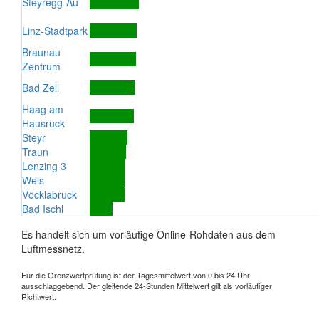
Steyregg-Au
Linz-Stadtpark
Braunau
Zentrum
Bad Zell
Haag am
Hausruck
Steyr
Traun
Lenzing 3
Wels
Vöcklabruck
Bad Ischl
Es handelt sich um vorläufige Online-Rohdaten aus dem
Luftmessnetz.
Für die Grenzwertprüfung ist der Tagesmittelwert von 0 bis 24 Uhr
ausschlaggebend. Der gleitende 24-Stunden Mittelwert gilt als vorläufiger
Richtwert.