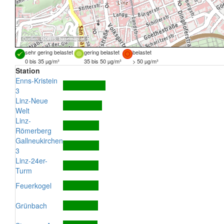
Quellen:
DORIS
,
basemap.at
sehr gering belastet
gering belastet
belastet
0 bis 35 µg/m³
35 bis 50 µg/m³
> 50 µg/m³
Station
Enns-Kristein
3
Linz-Neue
Welt
Linz-
Römerberg
Gallneukirchen
3
Linz-24er-
Turm
Feuerkogel
Grünbach