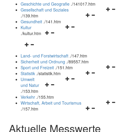
und
Geschichte und Geografie
.
/141017.htm
schließen
Navigationsm
Gesellschaft und Soziales
Navigationsmenü
öffnen
.
/139.htm
öffnen
und
Gesundheit
.
/141.htm
Navigationsmenü
und
schließen
Kultur
Navigationsmenü
öffnen
schließen
.
/kultur.htm
öffnen
und
Navigationsmenü
und
schließen
öffnen
schließen
Land- und Forstwirtschaft
.
/147.htm
und
Sicherheit und Ordnung
.
/89557.htm
schließen
Navigationsm
Sport und Freizeit
.
/151.htm
Navigationsmenü
öffnen
Statistik
.
/statistik.htm
Navigationsmenü
öffnen
und
Umwelt
Navigationsmenü
öffnen
und
schließen
und Natur
öffnen
und
schließen
.
/153.htm
und
schließen
Verkehr
.
/155.htm
schließen
Navigationsm
Wirtschaft, Arbeit und Tourismus
Navigationsmenü
öffnen
.
/157.htm
öffnen
und
und
schließen
Aktuelle Messwerte
schließen