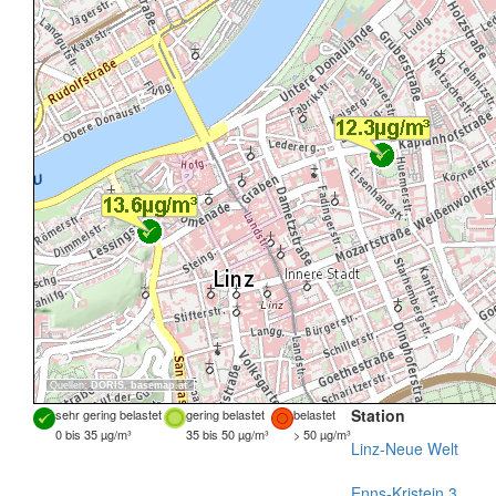
Quellen:
DORIS
,
basemap.at
Station
sehr gering belastet
gering belastet
belastet
0 bis 35 µg/m³
35 bis 50 µg/m³
> 50 µg/m³
Linz-Neue Welt
Enns-Kristein 3