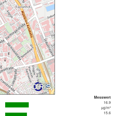
Messwert
16.9
µg/m³
15.6