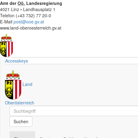
Amt der
Oö.
Landesregierung
4021 Linz • Landhausplatz 1
Telefon (+43 732) 77 20-0
E-Mail
post@ooe.gv.at
www.land-oberoesterreich.gv.at
Accesskeys
Land
Oberösterreich
Schnellsuche
Schnellsuche
Suchen