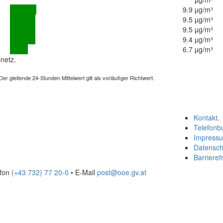
9.9 µg/m³
9.5 µg/m³
9.5 µg/m³
9.4 µg/m³
6.7 µg/m³
netz.
 gleitende 24-Stunden Mittelwert gilt als vorläufiger Richtwert.
Kontakt
.
Telefonb
Impress
Datensch
Barrierefr
efon
(+43 732) 77 20-0
• E-Mail
post@ooe.gv.at