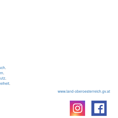
uch
.
um
.
utz
.
eiheit
.
www.land-oberoesterreich.gv.at