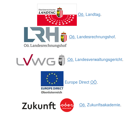
Oö.
Landtag
.
Oö.
Landesrechnungshof
.
Oö.
Landesverwaltungsgericht
.
Europe Direct
OÖ
.
Oö.
Zukunftsakademie
.