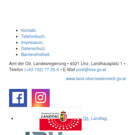
Kontakt
.
Telefonbuch
.
Impressum
.
Datenschutz
.
Barrierefreiheit
.
Amt der Oö. Landesregierung • 4021 Linz, Landhausplatz 1
•
Telefon
(+43 732) 77 20-0
• E-Mail
post@ooe.gv.at
www.land-oberoesterreich.gv.at
.
.
Oö.
Landtag
.