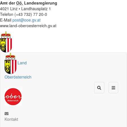
Amt der
Oö.
Landesregierung
4021 Linz • Landhausplatz 1
Telefon (+43 732) 77 20-0
E-Mail
post@ooe.gv.at
www.land-oberoesterreich.gv.at
Land
Oberösterreich
Kontakt