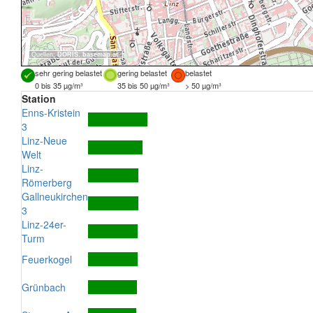
Quellen:
DORIS
,
basemap.at
sehr gering belastet
gering belastet
belastet
0 bis 35 µg/m³
35 bis 50 µg/m³
> 50 µg/m³
Station
Enns-Kristein
3
Linz-Neue
Welt
Linz-
Römerberg
Gallneukirchen
3
Linz-24er-
Turm
Feuerkogel
Grünbach