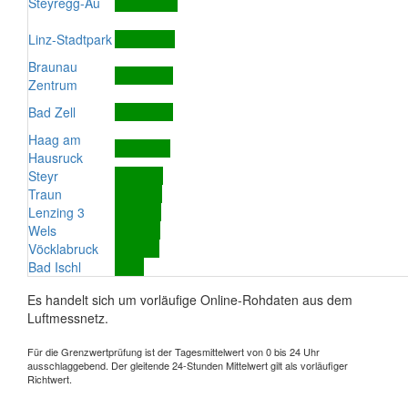
Steyregg-Au
Linz-Stadtpark
Braunau
Zentrum
Bad Zell
Haag am
Hausruck
Steyr
Traun
Lenzing 3
Wels
Vöcklabruck
Bad Ischl
Es handelt sich um vorläufige Online-Rohdaten aus dem
Luftmessnetz.
Für die Grenzwertprüfung ist der Tagesmittelwert von 0 bis 24 Uhr
ausschlaggebend. Der gleitende 24-Stunden Mittelwert gilt als vorläufiger
Richtwert.