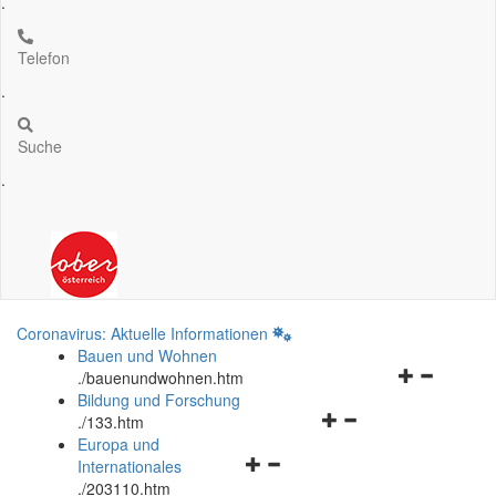
.
Telefon
.
Suche
.
Coronavirus: Aktuelle Informationen
Bauen und Wohnen
Navigationsm
.
/bauenundwohnen.htm
öffnen
Bildung und Forschung
Navigationsmenü
und
.
/133.htm
öffnen
schließen
Europa und
Navigationsmenü
und
Internationales
öffnen
schließen
.
/203110.htm