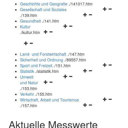
und
Geschichte und Geografie
.
/141017.htm
schließen
Navigationsm
Gesellschaft und Soziales
Navigationsmenü
öffnen
.
/139.htm
öffnen
und
Gesundheit
.
/141.htm
Navigationsmenü
und
schließen
Kultur
Navigationsmenü
öffnen
schließen
.
/kultur.htm
öffnen
und
Navigationsmenü
und
schließen
öffnen
schließen
Land- und Forstwirtschaft
.
/147.htm
und
Sicherheit und Ordnung
.
/89557.htm
schließen
Navigationsm
Sport und Freizeit
.
/151.htm
Navigationsmenü
öffnen
Statistik
.
/statistik.htm
Navigationsmenü
öffnen
und
Umwelt
Navigationsmenü
öffnen
und
schließen
und Natur
öffnen
und
schließen
.
/153.htm
und
schließen
Verkehr
.
/155.htm
schließen
Navigationsm
Wirtschaft, Arbeit und Tourismus
Navigationsmenü
öffnen
.
/157.htm
öffnen
und
und
schließen
Aktuelle Messwerte
schließen