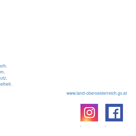
uch
.
um
.
utz
.
eiheit
.
www.land-oberoesterreich.gv.at
.
.