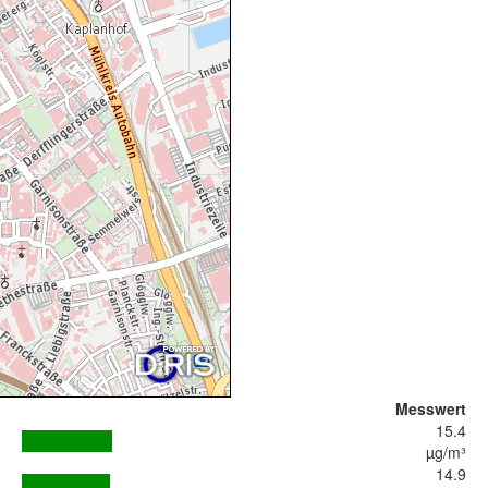
Messwert
15.4
µg/m³
14.9