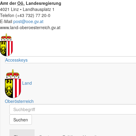
Amt der
Oö.
Landesregierung
4021 Linz • Landhausplatz 1
Telefon (+43 732) 77 20-0
E-Mail
post@ooe.gv.at
www.land-oberoesterreich.gv.at
Accesskeys
Land
Oberösterreich
Schnellsuche
Schnellsuche
Suchen