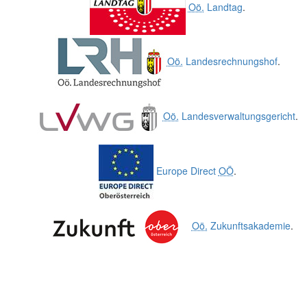
Oö.
Landtag
.
Oö.
Landesrechnungshof
.
Oö.
Landesverwaltungsgericht
.
Europe Direct
OÖ
.
Oö.
Zukunftsakademie
.