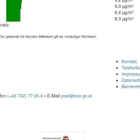
9.0 µg/m³
8.4 µg/m³
8.3 µg/m³
netz.
 gleitende 24-Stunden Mittelwert gilt als vorläufiger Richtwert.
Kontakt
.
Telefonb
Impress
Datensch
Barrierefr
efon
(+43 732) 77 20-0
• E-Mail
post@ooe.gv.at