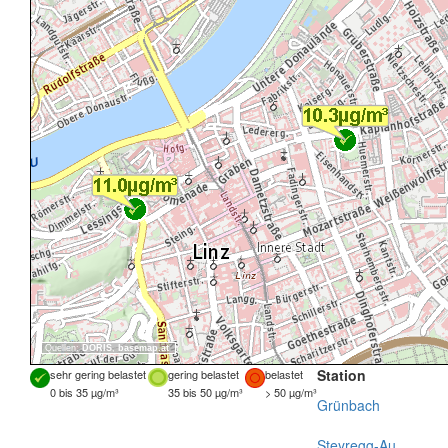
Quellen:
DORIS
,
basemap.at
Station
sehr gering belastet
gering belastet
belastet
0 bis 35 µg/m³
35 bis 50 µg/m³
> 50 µg/m³
Grünbach
Steyregg-Au