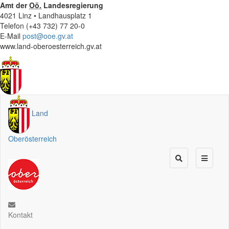
Amt der
Oö.
Landesregierung
4021 Linz • Landhausplatz 1
Telefon (+43 732) 77 20-0
E-Mail
post@ooe.gv.at
www.land-oberoesterreich.gv.at
Land
Oberösterreich
Kontakt