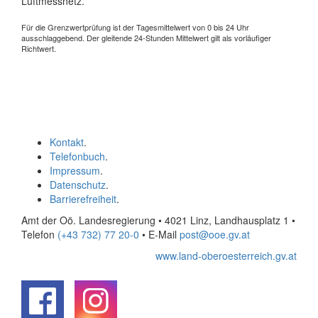
Luftmessnetz.
Für die Grenzwertprüfung ist der Tagesmittelwert von 0 bis 24 Uhr
ausschlaggebend. Der gleitende 24-Stunden Mittelwert gilt als vorläufiger
Richtwert.
Kontakt
.
Telefonbuch
.
Impressum
.
Datenschutz
.
Barrierefreiheit
.
Amt der Oö. Landesregierung • 4021 Linz, Landhausplatz 1
•
Telefon
(+43 732) 77 20-0
• E-Mail
post@ooe.gv.at
www.land-oberoesterreich.gv.at