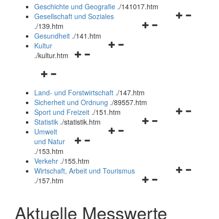
und
Geschichte und Geografie
.
/141017.htm
schließen
Navigationsm
Gesellschaft und Soziales
Navigationsmenü
öffnen
.
/139.htm
öffnen
und
Gesundheit
.
/141.htm
Navigationsmenü
und
schließen
Kultur
Navigationsmenü
öffnen
schließen
.
/kultur.htm
öffnen
und
Navigationsmenü
und
schließen
öffnen
schließen
Land- und Forstwirtschaft
.
/147.htm
und
Sicherheit und Ordnung
.
/89557.htm
schließen
Navigationsm
Sport und Freizeit
.
/151.htm
Navigationsmenü
öffnen
Statistik
.
/statistik.htm
Navigationsmenü
öffnen
und
Umwelt
Navigationsmenü
öffnen
und
schließen
und Natur
öffnen
und
schließen
.
/153.htm
und
schließen
Verkehr
.
/155.htm
schließen
Navigationsm
Wirtschaft, Arbeit und Tourismus
Navigationsmenü
öffnen
.
/157.htm
öffnen
und
und
schließen
Aktuelle Messwerte
schließen