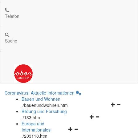
.
Telefon
.
Suche
.
Coronavirus: Aktuelle Informationen
Bauen und Wohnen
Navigationsm
.
/bauenundwohnen.htm
öffnen
Bildung und Forschung
Navigationsmenü
und
.
/133.htm
öffnen
schließen
Europa und
Navigationsmenü
und
Internationales
öffnen
schließen
.
/203110.htm