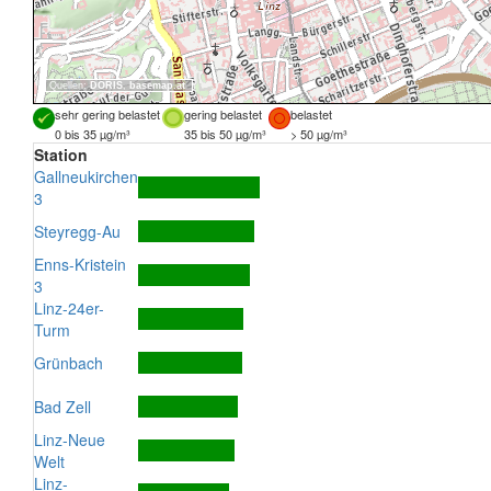
Quellen:
DORIS
,
basemap.at
sehr gering belastet
gering belastet
belastet
0 bis 35 µg/m³
35 bis 50 µg/m³
> 50 µg/m³
Station
Gallneukirchen
3
Steyregg-Au
Enns-Kristein
3
Linz-24er-
Turm
Grünbach
Bad Zell
Linz-Neue
Welt
Linz-