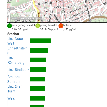
Quellen:
DORIS
,
basemap.at
sehr gering belastet
gering belastet
belastet
0 bis 35 µg/m³
35 bis 50 µg/m³
> 50 µg/m³
Station
Linz-Neue
Welt
Enns-Kristein
3
Linz-
Römerberg
Linz-Stadtpark
Braunau
Zentrum
Linz-24er-
Turm
Wels