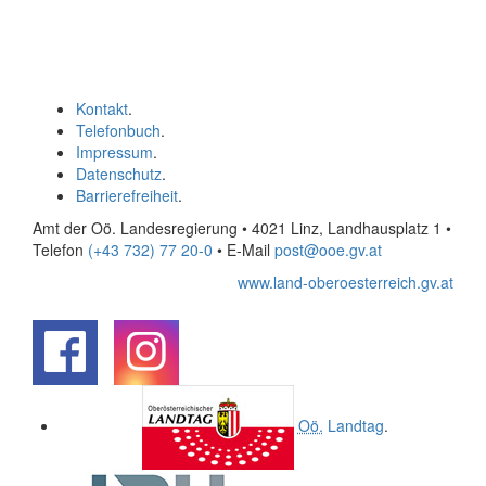
Kontakt
.
Telefonbuch
.
Impressum
.
Datenschutz
.
Barrierefreiheit
.
Amt der Oö. Landesregierung • 4021 Linz, Landhausplatz 1
•
Telefon
(+43 732) 77 20-0
• E-Mail
post@ooe.gv.at
www.land-oberoesterreich.gv.at
.
.
Oö.
Landtag
.