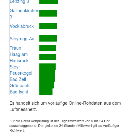
Lenzing 3
Gallneukirchen
3
Vöcklabruck
Steyregg-Au
Traun
Haag am
Hausruck
Steyr
Feuerkogel
Bad Zell
Grünbach
Bad Ischl
Es handelt sich um vorläufige Online-Rohdaten aus dem
Luftmessnetz.
Für die Grenzwertprüfung ist der Tagesmittelwert von 0 bis 24 Uhr
ausschlaggebend. Der gleitende 24-Stunden Mittelwert gilt als vorläufiger
Richtwert.