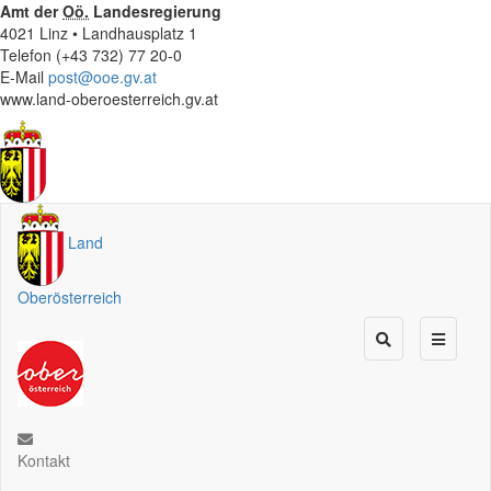
Amt der
Oö.
Landesregierung
4021 Linz • Landhausplatz 1
Telefon (+43 732) 77 20-0
E-Mail
post@ooe.gv.at
www.land-oberoesterreich.gv.at
Land
Oberösterreich
Kontakt