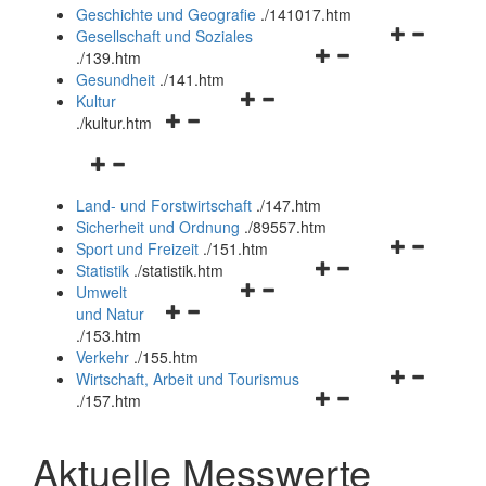
und
Geschichte und Geografie
.
/141017.htm
schließen
Navigationsm
Gesellschaft und Soziales
Navigationsmenü
öffnen
.
/139.htm
öffnen
und
Gesundheit
.
/141.htm
Navigationsmenü
und
schließen
Kultur
Navigationsmenü
öffnen
schließen
.
/kultur.htm
öffnen
und
Navigationsmenü
und
schließen
öffnen
schließen
Land- und Forstwirtschaft
.
/147.htm
und
Sicherheit und Ordnung
.
/89557.htm
schließen
Navigationsm
Sport und Freizeit
.
/151.htm
Navigationsmenü
öffnen
Statistik
.
/statistik.htm
Navigationsmenü
öffnen
und
Umwelt
Navigationsmenü
öffnen
und
schließen
und Natur
öffnen
und
schließen
.
/153.htm
und
schließen
Verkehr
.
/155.htm
schließen
Navigationsm
Wirtschaft, Arbeit und Tourismus
Navigationsmenü
öffnen
.
/157.htm
öffnen
und
und
schließen
Aktuelle Messwerte
schließen