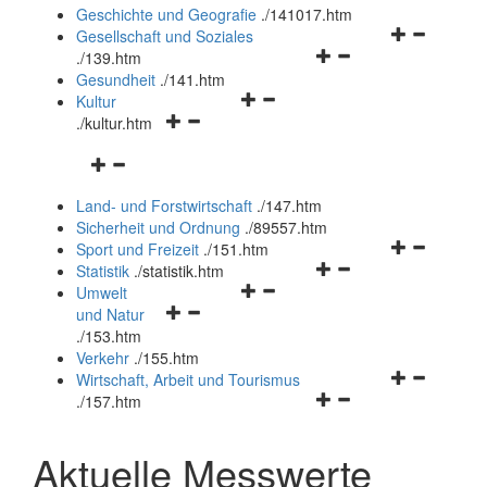
und
Geschichte und Geografie
.
/141017.htm
schließen
Navigationsm
Gesellschaft und Soziales
Navigationsmenü
öffnen
.
/139.htm
öffnen
und
Gesundheit
.
/141.htm
Navigationsmenü
und
schließen
Kultur
Navigationsmenü
öffnen
schließen
.
/kultur.htm
öffnen
und
Navigationsmenü
und
schließen
öffnen
schließen
Land- und Forstwirtschaft
.
/147.htm
und
Sicherheit und Ordnung
.
/89557.htm
schließen
Navigationsm
Sport und Freizeit
.
/151.htm
Navigationsmenü
öffnen
Statistik
.
/statistik.htm
Navigationsmenü
öffnen
und
Umwelt
Navigationsmenü
öffnen
und
schließen
und Natur
öffnen
und
schließen
.
/153.htm
und
schließen
Verkehr
.
/155.htm
schließen
Navigationsm
Wirtschaft, Arbeit und Tourismus
Navigationsmenü
öffnen
.
/157.htm
öffnen
und
und
schließen
Aktuelle Messwerte
schließen