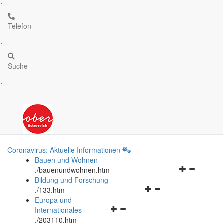
.
Telefon
.
Suche
.
Coronavirus: Aktuelle Informationen
Bauen und Wohnen
Navigationsm
.
/bauenundwohnen.htm
öffnen
Bildung und Forschung
Navigationsmenü
und
.
/133.htm
öffnen
schließen
Europa und
Navigationsmenü
und
Internationales
öffnen
schließen
.
/203110.htm