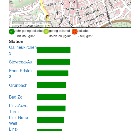
Quellen:
DORIS
,
basemap.at
sehr gering belastet
gering belastet
belastet
0 bis 35 µg/m³
35 bis 50 µg/m³
> 50 µg/m³
Station
Gallneukirchen
3
Steyregg-Au
Enns-Kristein
3
Grünbach
Bad Zell
Linz-24er-
Turm
Linz-Neue
Welt
Linz-