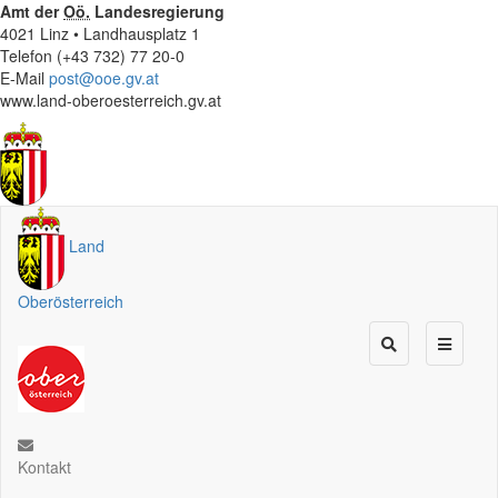
Amt der
Oö.
Landesregierung
4021 Linz • Landhausplatz 1
Telefon (+43 732) 77 20-0
E-Mail
post@ooe.gv.at
www.land-oberoesterreich.gv.at
Land
Oberösterreich
Kontakt