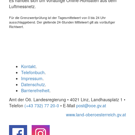
Es handelt sich um vorläufige Online-Rohdaten aus dem
Luftmessnetz.
Für die Grenzwertprüfung ist der Tagesmittelwert von 0 bis 24 Uhr
ausschlaggebend. Der gleitende 24-Stunden Mittelwert gilt als vorläufiger
Richtwert.
Kontakt
.
Telefonbuch
.
Impressum
.
Datenschutz
.
Barrierefreiheit
.
Amt der Oö. Landesregierung • 4021 Linz, Landhausplatz 1
•
Telefon
(+43 732) 77 20-0
• E-Mail
post@ooe.gv.at
www.land-oberoesterreich.gv.at