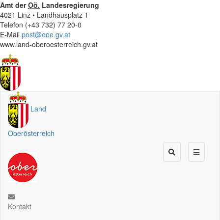
Amt der
Oö.
Landesregierung
4021 Linz • Landhausplatz 1
Telefon (+43 732) 77 20-0
E-Mail
post@ooe.gv.at
www.land-oberoesterreich.gv.at
Land
Oberösterreich
Kontakt