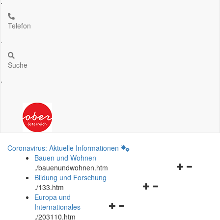
.
Telefon
.
Suche
.
Coronavirus: Aktuelle Informationen
Bauen und Wohnen
Navigationsm
.
/bauenundwohnen.htm
öffnen
Bildung und Forschung
Navigationsmenü
und
.
/133.htm
öffnen
schließen
Europa und
Navigationsmenü
und
Internationales
öffnen
schließen
.
/203110.htm