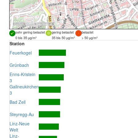
Quellen:
DORIS
,
basemap.at
sehr gering belastet
gering belastet
belastet
0 bis 35 µg/m³
35 bis 50 µg/m³
> 50 µg/m³
Station
Feuerkogel
Grünbach
Enns-Kristein
3
Gallneukirchen
3
Bad Zell
Steyregg-Au
Linz-Neue
Welt
Linz-