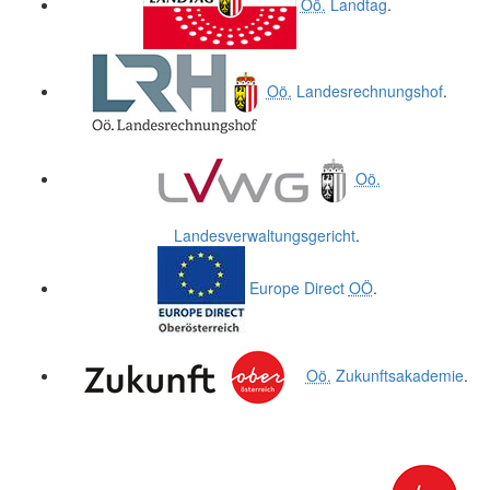
Oö.
Landtag
.
Oö.
Landesrechnungshof
.
Oö.
Landesverwaltungsgericht
.
Europe Direct
OÖ
.
Oö.
Zukunftsakademie
.