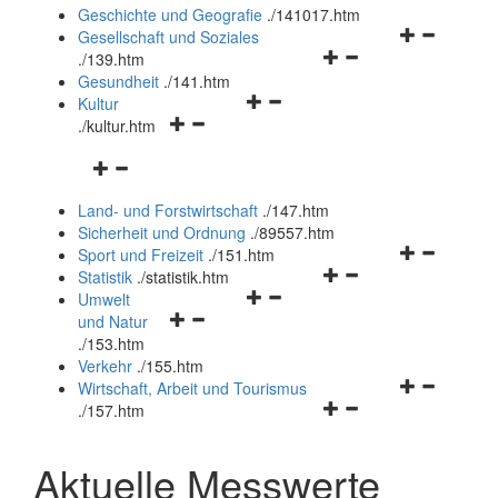
und
Geschichte und Geografie
.
/141017.htm
schließen
Navigationsm
Gesellschaft und Soziales
Navigationsmenü
öffnen
.
/139.htm
öffnen
und
Gesundheit
.
/141.htm
Navigationsmenü
und
schließen
Kultur
Navigationsmenü
öffnen
schließen
.
/kultur.htm
öffnen
und
Navigationsmenü
und
schließen
öffnen
schließen
Land- und Forstwirtschaft
.
/147.htm
und
Sicherheit und Ordnung
.
/89557.htm
schließen
Navigationsm
Sport und Freizeit
.
/151.htm
Navigationsmenü
öffnen
Statistik
.
/statistik.htm
Navigationsmenü
öffnen
und
Umwelt
Navigationsmenü
öffnen
und
schließen
und Natur
öffnen
und
schließen
.
/153.htm
und
schließen
Verkehr
.
/155.htm
schließen
Navigationsm
Wirtschaft, Arbeit und Tourismus
Navigationsmenü
öffnen
.
/157.htm
öffnen
und
und
schließen
Aktuelle Messwerte
schließen