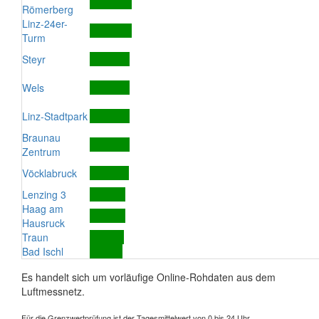
Römerberg
Linz-24er-
Turm
Steyr
Wels
Linz-Stadtpark
Braunau
Zentrum
Vöcklabruck
Lenzing 3
Haag am
Hausruck
Traun
Bad Ischl
Es handelt sich um vorläufige Online-Rohdaten aus dem
Luftmessnetz.
Für die Grenzwertprüfung ist der Tagesmittelwert von 0 bis 24 Uhr