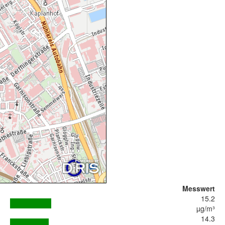
Messwert
15.2
µg/m³
14.3