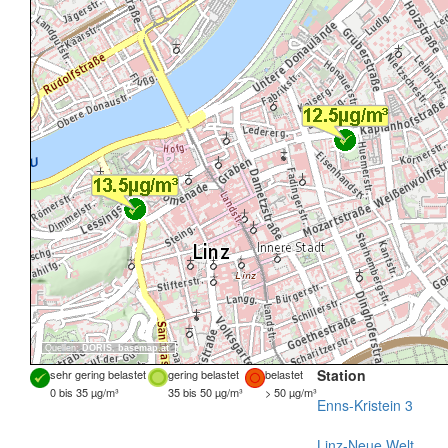
Quellen:
DORIS
,
basemap.at
Station
sehr gering belastet
gering belastet
belastet
0 bis 35 µg/m³
35 bis 50 µg/m³
> 50 µg/m³
Enns-Kristein 3
Linz-Neue Welt