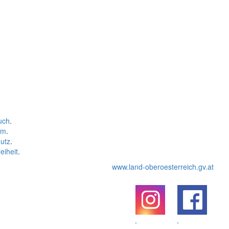
uch
.
um
.
utz
.
eiheit
.
www.land-oberoesterreich.gv.at
.
.