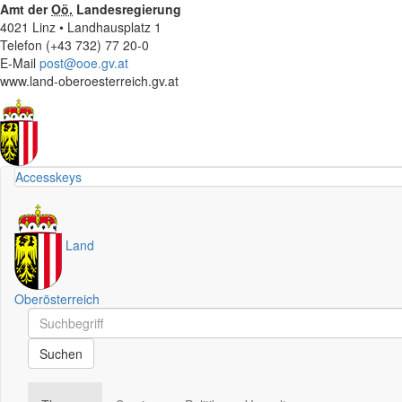
Amt der
Oö.
Landesregierung
4021 Linz • Landhausplatz 1
Telefon (+43 732) 77 20-0
E-Mail
post@ooe.gv.at
www.land-oberoesterreich.gv.at
Accesskeys
Land
Oberösterreich
Schnellsuche
Schnellsuche
Suchen