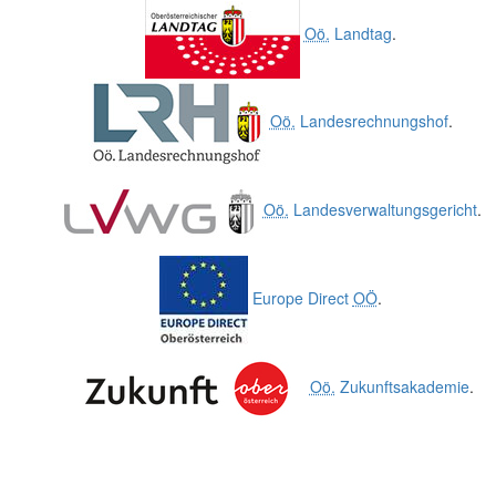
Oö.
Landtag
.
Oö.
Landesrechnungshof
.
Oö.
Landesverwaltungsgericht
.
Europe Direct
OÖ
.
Oö.
Zukunftsakademie
.