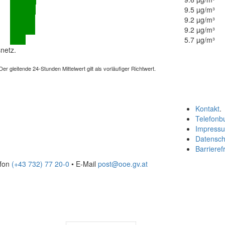
9.5 µg/m³
9.2 µg/m³
9.2 µg/m³
5.7 µg/m³
netz.
 gleitende 24-Stunden Mittelwert gilt als vorläufiger Richtwert.
Kontakt
.
Telefonb
Impress
Datensch
Barrierefr
efon
(+43 732) 77 20-0
• E-Mail
post@ooe.gv.at