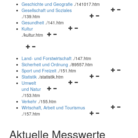
und
Geschichte und Geografie
.
/141017.htm
schließen
Navigationsm
Gesellschaft und Soziales
Navigationsmenü
öffnen
.
/139.htm
öffnen
und
Gesundheit
.
/141.htm
Navigationsmenü
und
schließen
Kultur
Navigationsmenü
öffnen
schließen
.
/kultur.htm
öffnen
und
Navigationsmenü
und
schließen
öffnen
schließen
Land- und Forstwirtschaft
.
/147.htm
und
Sicherheit und Ordnung
.
/89557.htm
schließen
Navigationsm
Sport und Freizeit
.
/151.htm
Navigationsmenü
öffnen
Statistik
.
/statistik.htm
Navigationsmenü
öffnen
und
Umwelt
Navigationsmenü
öffnen
und
schließen
und Natur
öffnen
und
schließen
.
/153.htm
und
schließen
Verkehr
.
/155.htm
schließen
Navigationsm
Wirtschaft, Arbeit und Tourismus
Navigationsmenü
öffnen
.
/157.htm
öffnen
und
und
schließen
Aktuelle Messwerte
schließen