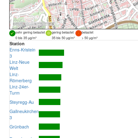
Quellen:
DORIS
,
basemap.at
sehr gering belastet
gering belastet
belastet
0 bis 35 µg/m³
35 bis 50 µg/m³
> 50 µg/m³
Station
Enns-Kristein
3
Linz-Neue
Welt
Linz-
Römerberg
Linz-24er-
Turm
Steyregg-Au
Gallneukirchen
3
Grünbach