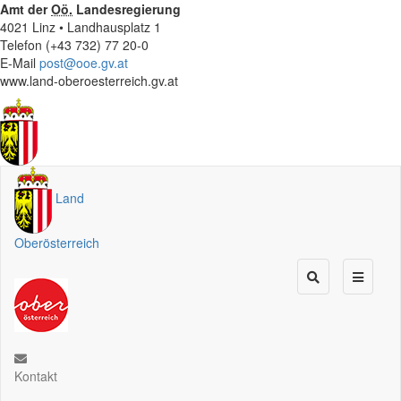
Amt der
Oö.
Landesregierung
4021 Linz • Landhausplatz 1
Telefon (+43 732) 77 20-0
E-Mail
post@ooe.gv.at
www.land-oberoesterreich.gv.at
Land
Oberösterreich
Kontakt