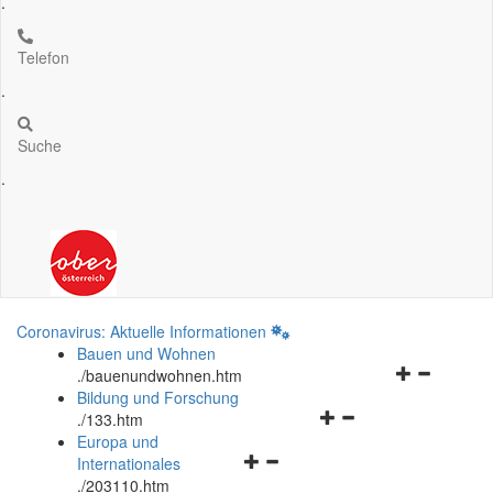
.
Telefon
.
Suche
.
Coronavirus: Aktuelle Informationen
Bauen und Wohnen
Navigationsm
.
/bauenundwohnen.htm
öffnen
Bildung und Forschung
Navigationsmenü
und
.
/133.htm
öffnen
schließen
Europa und
Navigationsmenü
und
Internationales
öffnen
schließen
.
/203110.htm