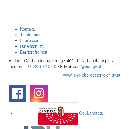
Kontakt
.
Telefonbuch
.
Impressum
.
Datenschutz
.
Barrierefreiheit
.
Amt der Oö. Landesregierung • 4021 Linz, Landhausplatz 1
•
Telefon
(+43 732) 77 20-0
• E-Mail
post@ooe.gv.at
www.land-oberoesterreich.gv.at
.
.
Oö.
Landtag
.