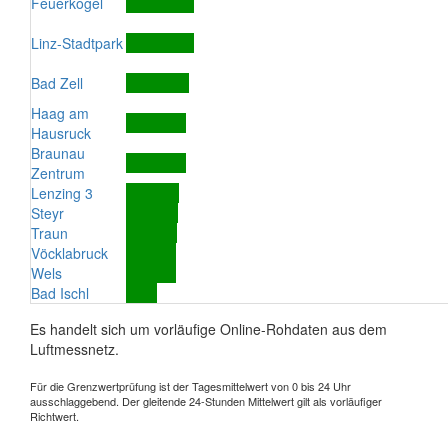
Feuerkogel
Linz-Stadtpark
Bad Zell
Haag am
Hausruck
Braunau
Zentrum
Lenzing 3
Steyr
Traun
Vöcklabruck
Wels
Bad Ischl
Es handelt sich um vorläufige Online-Rohdaten aus dem
Luftmessnetz.
Für die Grenzwertprüfung ist der Tagesmittelwert von 0 bis 24 Uhr
ausschlaggebend. Der gleitende 24-Stunden Mittelwert gilt als vorläufiger
Richtwert.