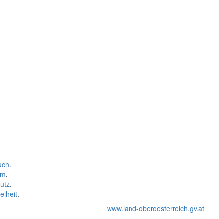
uch
.
um
.
utz
.
eiheit
.
www.land-oberoesterreich.gv.at