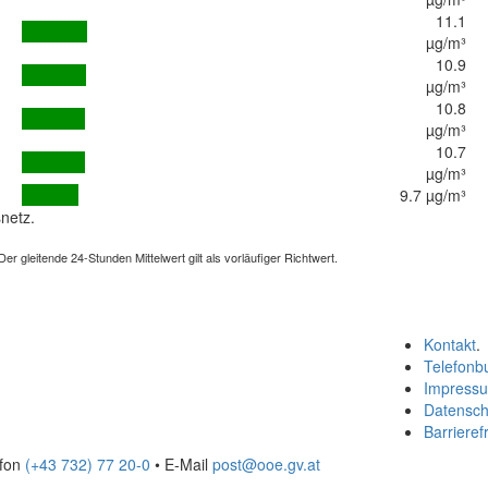
11.1
µg/m³
10.9
µg/m³
10.8
µg/m³
10.7
µg/m³
9.7 µg/m³
netz.
 gleitende 24-Stunden Mittelwert gilt als vorläufiger Richtwert.
Kontakt
.
Telefonb
Impress
Datensch
Barrierefr
efon
(+43 732) 77 20-0
• E-Mail
post@ooe.gv.at