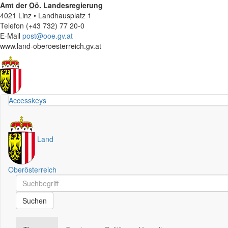
Amt der
Oö.
Landesregierung
4021 Linz • Landhausplatz 1
Telefon (+43 732) 77 20-0
E-Mail
post@ooe.gv.at
www.land-oberoesterreich.gv.at
Accesskeys
Land
Oberösterreich
Schnellsuche
Schnellsuche
Suchen