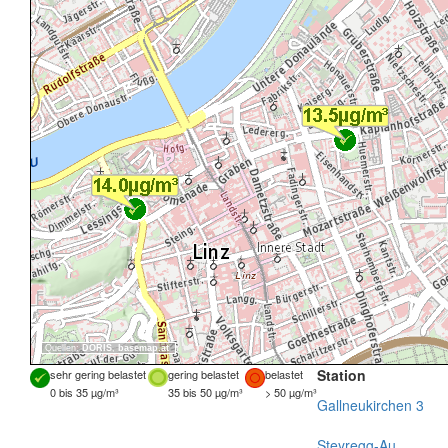
Quellen:
DORIS
,
basemap.at
Station
sehr gering belastet
gering belastet
belastet
0 bis 35 µg/m³
35 bis 50 µg/m³
> 50 µg/m³
Gallneukirchen 3
Steyregg-Au