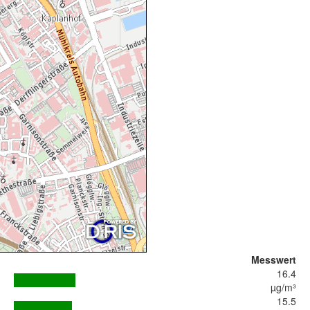
Messwert
16.4
µg/m³
15.5