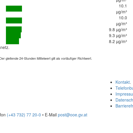
10.1
µg/m³
10.0
µg/m³
9.8 µg/m³
9.3 µg/m³
8.2 µg/m³
netz.
 gleitende 24-Stunden Mittelwert gilt als vorläufiger Richtwert.
Kontakt
.
Telefonb
Impress
Datensch
Barrierefr
efon
(+43 732) 77 20-0
• E-Mail
post@ooe.gv.at