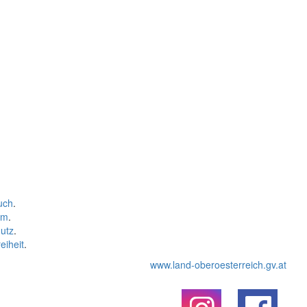
uch
.
um
.
utz
.
eiheit
.
www.land-oberoesterreich.gv.at