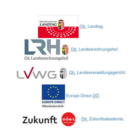
Oö.
Landtag
.
Oö.
Landesrechnungshof
.
Oö.
Landesverwaltungsgericht
.
Europe Direct
OÖ
.
Oö.
Zukunftsakademie
.