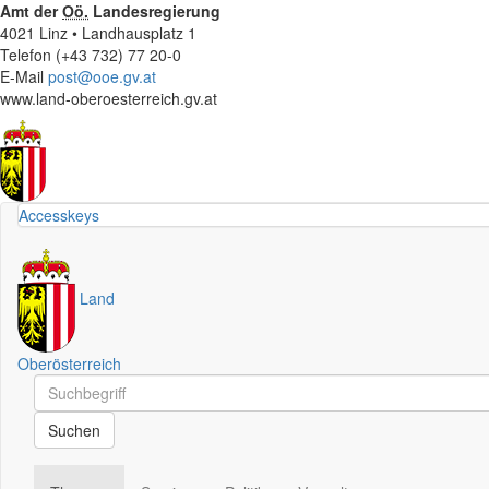
Amt der
Oö.
Landesregierung
4021 Linz • Landhausplatz 1
Telefon (+43 732) 77 20-0
E-Mail
post@ooe.gv.at
www.land-oberoesterreich.gv.at
Accesskeys
Land
Oberösterreich
Schnellsuche
Schnellsuche
Suchen