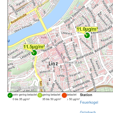
Quellen:
DORIS
,
basemap.at
Station
sehr gering belastet
gering belastet
belastet
0 bis 35 µg/m³
35 bis 50 µg/m³
> 50 µg/m³
Feuerkogel
Grünbach