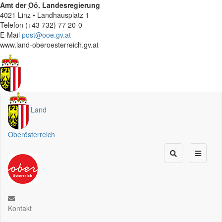
Amt der
Oö.
Landesregierung
4021 Linz • Landhausplatz 1
Telefon (+43 732) 77 20-0
E-Mail
post@ooe.gv.at
www.land-oberoesterreich.gv.at
Land
Oberösterreich
Kontakt