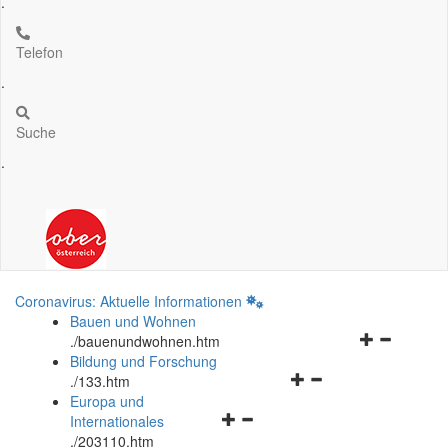
.
Telefon
.
Suche
.
Coronavirus: Aktuelle Informationen
Bauen und Wohnen
Navigationsm
.
/bauenundwohnen.htm
öffnen
Bildung und Forschung
Navigationsmenü
und
.
/133.htm
öffnen
schließen
Europa und
Navigationsmenü
und
Internationales
öffnen
schließen
.
/203110.htm