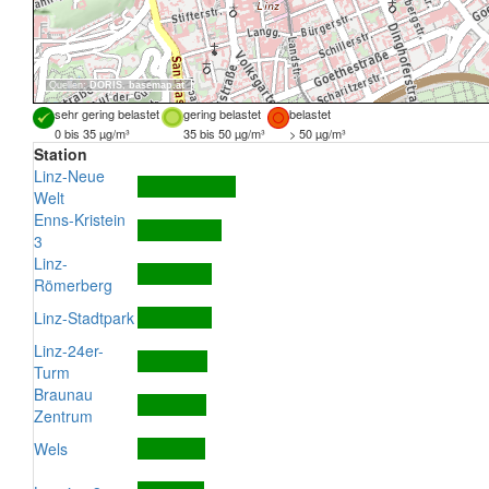
Quellen:
DORIS
,
basemap.at
sehr gering belastet
gering belastet
belastet
0 bis 35 µg/m³
35 bis 50 µg/m³
> 50 µg/m³
Station
Linz-Neue
Welt
Enns-Kristein
3
Linz-
Römerberg
Linz-Stadtpark
Linz-24er-
Turm
Braunau
Zentrum
Wels