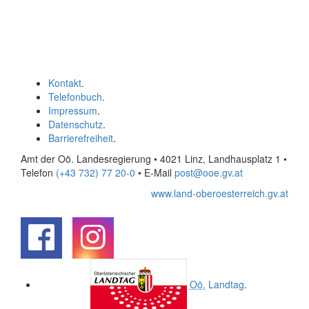
Kontakt
.
Telefonbuch
.
Impressum
.
Datenschutz
.
Barrierefreiheit
.
Amt der Oö. Landesregierung • 4021 Linz, Landhausplatz 1
•
Telefon
(+43 732) 77 20-0
• E-Mail
post@ooe.gv.at
www.land-oberoesterreich.gv.at
.
.
Oö.
Landtag
.