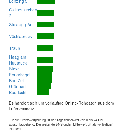
Lenzing 3
Gallneukirchen
3
Steyregg-Au
Vöcklabruck
Traun
Haag am
Hausruck
Steyr
Feuerkogel
Bad Zell
Grünbach
Bad Ischl
Es handelt sich um vorläufige Online-Rohdaten aus dem
Luftmessnetz.
Für die Grenzwertprüfung ist der Tagesmittelwert von 0 bis 24 Uhr
ausschlaggebend. Der gleitende 24-Stunden Mittelwert gilt als vorläufiger
Richtwert.