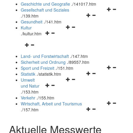
und
Geschichte und Geografie
.
/141017.htm
schließen
Navigationsm
Gesellschaft und Soziales
Navigationsmenü
öffnen
.
/139.htm
öffnen
und
Gesundheit
.
/141.htm
Navigationsmenü
und
schließen
Kultur
Navigationsmenü
öffnen
schließen
.
/kultur.htm
öffnen
und
Navigationsmenü
und
schließen
öffnen
schließen
Land- und Forstwirtschaft
.
/147.htm
und
Sicherheit und Ordnung
.
/89557.htm
schließen
Navigationsm
Sport und Freizeit
.
/151.htm
Navigationsmenü
öffnen
Statistik
.
/statistik.htm
Navigationsmenü
öffnen
und
Umwelt
Navigationsmenü
öffnen
und
schließen
und Natur
öffnen
und
schließen
.
/153.htm
und
schließen
Verkehr
.
/155.htm
schließen
Navigationsm
Wirtschaft, Arbeit und Tourismus
Navigationsmenü
öffnen
.
/157.htm
öffnen
und
und
schließen
Aktuelle Messwerte
schließen