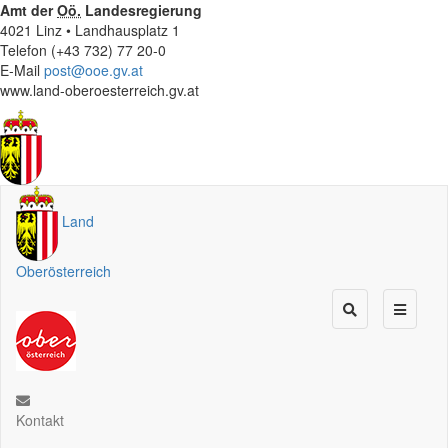
Amt der
Oö.
Landesregierung
4021 Linz • Landhausplatz 1
Telefon (+43 732) 77 20-0
E-Mail
post@ooe.gv.at
www.land-oberoesterreich.gv.at
Land
Oberösterreich
Kontakt