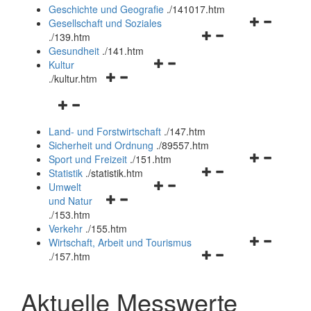
und
Geschichte und Geografie
.
/141017.htm
schließen
Navigationsm
Gesellschaft und Soziales
Navigationsmenü
öffnen
.
/139.htm
öffnen
und
Gesundheit
.
/141.htm
Navigationsmenü
und
schließen
Kultur
Navigationsmenü
öffnen
schließen
.
/kultur.htm
öffnen
und
Navigationsmenü
und
schließen
öffnen
schließen
Land- und Forstwirtschaft
.
/147.htm
und
Sicherheit und Ordnung
.
/89557.htm
schließen
Navigationsm
Sport und Freizeit
.
/151.htm
Navigationsmenü
öffnen
Statistik
.
/statistik.htm
Navigationsmenü
öffnen
und
Umwelt
Navigationsmenü
öffnen
und
schließen
und Natur
öffnen
und
schließen
.
/153.htm
und
schließen
Verkehr
.
/155.htm
schließen
Navigationsm
Wirtschaft, Arbeit und Tourismus
Navigationsmenü
öffnen
.
/157.htm
öffnen
und
und
schließen
Aktuelle Messwerte
schließen