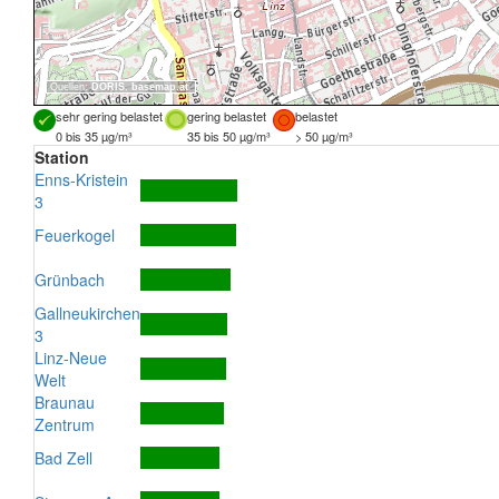
Quellen:
DORIS
,
basemap.at
sehr gering belastet
gering belastet
belastet
0 bis 35 µg/m³
35 bis 50 µg/m³
> 50 µg/m³
Station
Enns-Kristein
3
Feuerkogel
Grünbach
Gallneukirchen
3
Linz-Neue
Welt
Braunau
Zentrum
Bad Zell