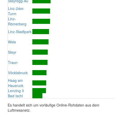
Steyregg-Au
Linz-24er-
Turm
Linz-
Römerberg
Linz-Stadtpark
Wels
Steyr
Traun
Vöcklabruck
Haag am
Hausruck
Lenzing 3
Bad Ischl
Es handelt sich um vorläufige Online-Rohdaten aus dem
Luftmessnetz.