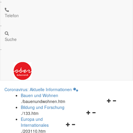
.
Telefon
.
Suche
.
Coronavirus: Aktuelle Informationen
Bauen und Wohnen
Navigationsm
.
/bauenundwohnen.htm
öffnen
Bildung und Forschung
Navigationsmenü
und
.
/133.htm
öffnen
schließen
Europa und
Navigationsmenü
und
Internationales
öffnen
schließen
.
/203110.htm