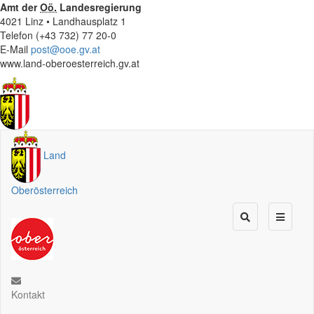
Amt der
Oö.
Landesregierung
4021 Linz • Landhausplatz 1
Telefon (+43 732) 77 20-0
E-Mail
post@ooe.gv.at
www.land-oberoesterreich.gv.at
Land
Oberösterreich
Kontakt