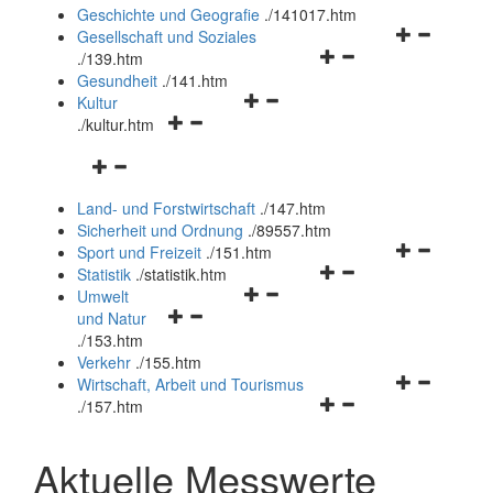
und
Geschichte und Geografie
.
/141017.htm
schließen
Navigationsm
Gesellschaft und Soziales
Navigationsmenü
öffnen
.
/139.htm
öffnen
und
Gesundheit
.
/141.htm
Navigationsmenü
und
schließen
Kultur
Navigationsmenü
öffnen
schließen
.
/kultur.htm
öffnen
und
Navigationsmenü
und
schließen
öffnen
schließen
Land- und Forstwirtschaft
.
/147.htm
und
Sicherheit und Ordnung
.
/89557.htm
schließen
Navigationsm
Sport und Freizeit
.
/151.htm
Navigationsmenü
öffnen
Statistik
.
/statistik.htm
Navigationsmenü
öffnen
und
Umwelt
Navigationsmenü
öffnen
und
schließen
und Natur
öffnen
und
schließen
.
/153.htm
und
schließen
Verkehr
.
/155.htm
schließen
Navigationsm
Wirtschaft, Arbeit und Tourismus
Navigationsmenü
öffnen
.
/157.htm
öffnen
und
und
schließen
Aktuelle Messwerte
schließen