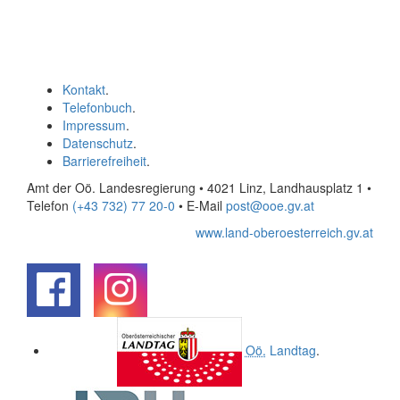
Kontakt
.
Telefonbuch
.
Impressum
.
Datenschutz
.
Barrierefreiheit
.
Amt der Oö. Landesregierung • 4021 Linz, Landhausplatz 1
•
Telefon
(+43 732) 77 20-0
• E-Mail
post@ooe.gv.at
www.land-oberoesterreich.gv.at
.
.
Oö.
Landtag
.