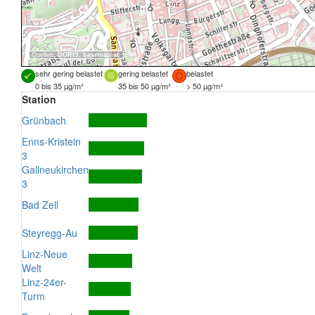
Quellen:
DORIS
,
basemap.at
sehr gering belastet
gering belastet
belastet
0 bis 35 µg/m³
35 bis 50 µg/m³
> 50 µg/m³
Station
Grünbach
Enns-Kristein
3
Gallneukirchen
3
Bad Zell
Steyregg-Au
Linz-Neue
Welt
Linz-24er-
Turm