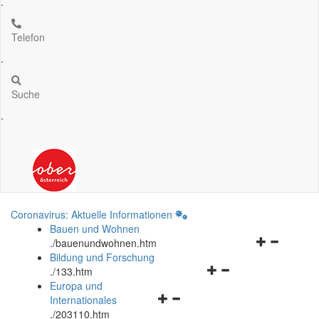
.
Telefon
.
Suche
.
Coronavirus: Aktuelle Informationen
Bauen und Wohnen
Navigationsm
.
/bauenundwohnen.htm
öffnen
Bildung und Forschung
Navigationsmenü
und
.
/133.htm
öffnen
schließen
Europa und
Navigationsmenü
und
Internationales
öffnen
schließen
.
/203110.htm