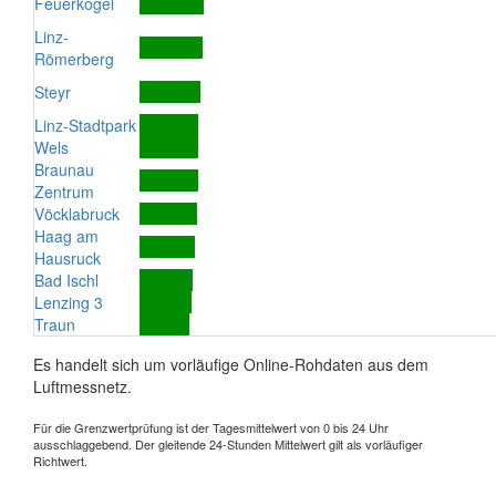
Feuerkogel
Linz-
Römerberg
Steyr
Linz-Stadtpark
Wels
Braunau
Zentrum
Vöcklabruck
Haag am
Hausruck
Bad Ischl
Lenzing 3
Traun
Es handelt sich um vorläufige Online-Rohdaten aus dem
Luftmessnetz.
Für die Grenzwertprüfung ist der Tagesmittelwert von 0 bis 24 Uhr
ausschlaggebend. Der gleitende 24-Stunden Mittelwert gilt als vorläufiger
Richtwert.