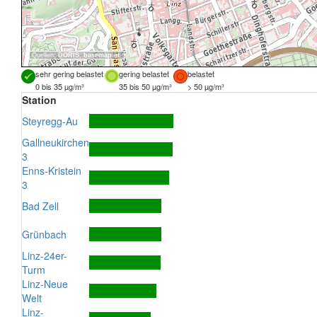
Quellen:
DORIS
,
basemap.at
sehr gering belastet
gering belastet
belastet
0 bis 35 µg/m³
35 bis 50 µg/m³
> 50 µg/m³
Station
Steyregg-Au
Gallneukirchen
3
Enns-Kristein
3
Bad Zell
Grünbach
Linz-24er-
Turm
Linz-Neue
Welt
Linz-