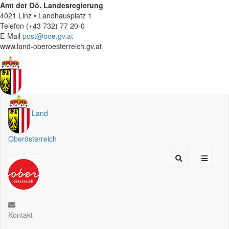
Amt der
Oö.
Landesregierung
4021 Linz • Landhausplatz 1
Telefon (+43 732) 77 20-0
E-Mail
post@ooe.gv.at
www.land-oberoesterreich.gv.at
Land
Oberösterreich
Kontakt