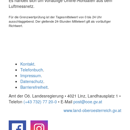
Es handelt sich um vorläufige Online-Rohdaten aus dem
Luftmessnetz.
Für die Grenzwertprüfung ist der Tagesmittelwert von 0 bis 24 Uhr
ausschlaggebend. Der gleitende 24-Stunden Mittelwert gilt als vorläufiger
Richtwert.
Kontakt
.
Telefonbuch
.
Impressum
.
Datenschutz
.
Barrierefreiheit
.
Amt der Oö. Landesregierung • 4021 Linz, Landhausplatz 1
•
Telefon
(+43 732) 77 20-0
• E-Mail
post@ooe.gv.at
www.land-oberoesterreich.gv.at