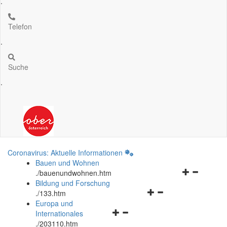
.
Telefon
.
Suche
.
Coronavirus: Aktuelle Informationen
Bauen und Wohnen
Navigationsm
.
/bauenundwohnen.htm
öffnen
Bildung und Forschung
Navigationsmenü
und
.
/133.htm
öffnen
schließen
Europa und
Navigationsmenü
und
Internationales
öffnen
schließen
.
/203110.htm