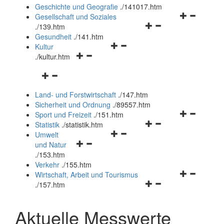
und
Geschichte und Geografie
.
/141017.htm
schließen
Navigationsm
Gesellschaft und Soziales
Navigationsmenü
öffnen
.
/139.htm
öffnen
und
Gesundheit
.
/141.htm
Navigationsmenü
und
schließen
Kultur
Navigationsmenü
öffnen
schließen
.
/kultur.htm
öffnen
und
Navigationsmenü
und
schließen
öffnen
schließen
Land- und Forstwirtschaft
.
/147.htm
und
Sicherheit und Ordnung
.
/89557.htm
schließen
Navigationsm
Sport und Freizeit
.
/151.htm
Navigationsmenü
öffnen
Statistik
.
/statistik.htm
Navigationsmenü
öffnen
und
Umwelt
Navigationsmenü
öffnen
und
schließen
und Natur
öffnen
und
schließen
.
/153.htm
und
schließen
Verkehr
.
/155.htm
schließen
Navigationsm
Wirtschaft, Arbeit und Tourismus
Navigationsmenü
öffnen
.
/157.htm
öffnen
und
und
schließen
Aktuelle Messwerte
schließen