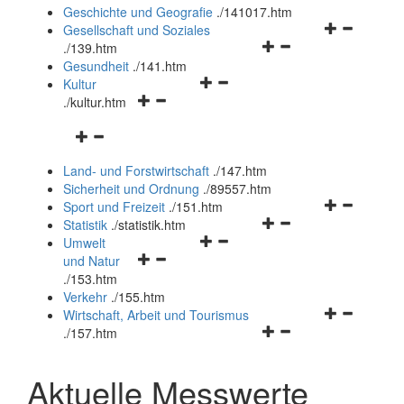
und
Geschichte und Geografie
.
/141017.htm
schließen
Navigationsm
Gesellschaft und Soziales
Navigationsmenü
öffnen
.
/139.htm
öffnen
und
Gesundheit
.
/141.htm
Navigationsmenü
und
schließen
Kultur
Navigationsmenü
öffnen
schließen
.
/kultur.htm
öffnen
und
Navigationsmenü
und
schließen
öffnen
schließen
Land- und Forstwirtschaft
.
/147.htm
und
Sicherheit und Ordnung
.
/89557.htm
schließen
Navigationsm
Sport und Freizeit
.
/151.htm
Navigationsmenü
öffnen
Statistik
.
/statistik.htm
Navigationsmenü
öffnen
und
Umwelt
Navigationsmenü
öffnen
und
schließen
und Natur
öffnen
und
schließen
.
/153.htm
und
schließen
Verkehr
.
/155.htm
schließen
Navigationsm
Wirtschaft, Arbeit und Tourismus
Navigationsmenü
öffnen
.
/157.htm
öffnen
und
und
schließen
Aktuelle Messwerte
schließen