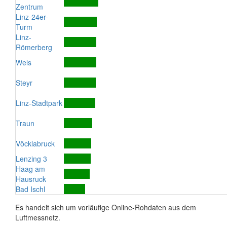
Zentrum
Linz-24er-
Turm
Linz-
Römerberg
Wels
Steyr
Linz-Stadtpark
Traun
Vöcklabruck
Lenzing 3
Haag am
Hausruck
Bad Ischl
Es handelt sich um vorläufige Online-Rohdaten aus dem
Luftmessnetz.