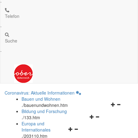
.
Telefon
.
Suche
.
Coronavirus: Aktuelle Informationen
Bauen und Wohnen
Navigationsm
.
/bauenundwohnen.htm
öffnen
Bildung und Forschung
Navigationsmenü
und
.
/133.htm
öffnen
schließen
Europa und
Navigationsmenü
und
Internationales
öffnen
schließen
.
/203110.htm