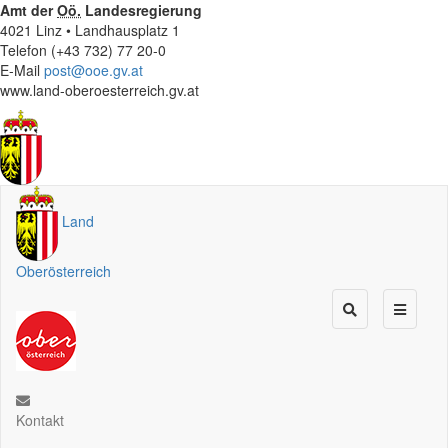
Amt der
Oö.
Landesregierung
4021 Linz • Landhausplatz 1
Telefon (+43 732) 77 20-0
E-Mail
post@ooe.gv.at
www.land-oberoesterreich.gv.at
Land
Oberösterreich
Kontakt