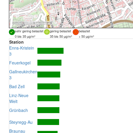
Quellen:
DORIS
,
basemap.at
sehr gering belastet
gering belastet
belastet
0 bis 35 µg/m³
35 bis 50 µg/m³
> 50 µg/m³
Station
Enns-Kristein
3
Feuerkogel
Gallneukirchen
3
Bad Zell
Linz-Neue
Welt
Grünbach
Steyregg-Au
Braunau