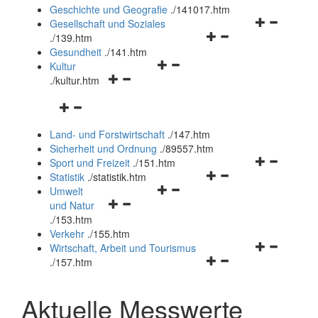
und
Geschichte und Geografie
.
/141017.htm
schließen
Navigationsm
Gesellschaft und Soziales
Navigationsmenü
öffnen
.
/139.htm
öffnen
und
Gesundheit
.
/141.htm
Navigationsmenü
und
schließen
Kultur
Navigationsmenü
öffnen
schließen
.
/kultur.htm
öffnen
und
Navigationsmenü
und
schließen
öffnen
schließen
Land- und Forstwirtschaft
.
/147.htm
und
Sicherheit und Ordnung
.
/89557.htm
schließen
Navigationsm
Sport und Freizeit
.
/151.htm
Navigationsmenü
öffnen
Statistik
.
/statistik.htm
Navigationsmenü
öffnen
und
Umwelt
Navigationsmenü
öffnen
und
schließen
und Natur
öffnen
und
schließen
.
/153.htm
und
schließen
Verkehr
.
/155.htm
schließen
Navigationsm
Wirtschaft, Arbeit und Tourismus
Navigationsmenü
öffnen
.
/157.htm
öffnen
und
und
schließen
Aktuelle Messwerte
schließen