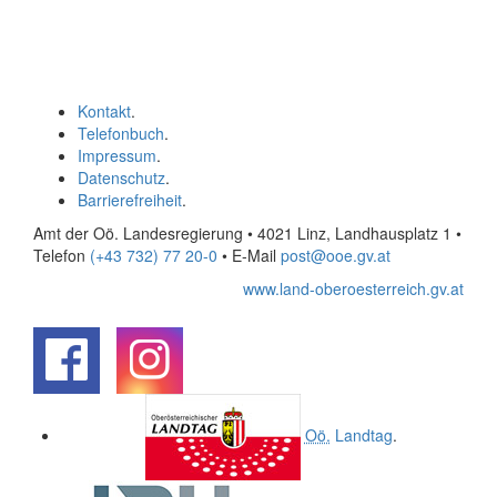
Kontakt
.
Telefonbuch
.
Impressum
.
Datenschutz
.
Barrierefreiheit
.
Amt der Oö. Landesregierung • 4021 Linz, Landhausplatz 1
•
Telefon
(+43 732) 77 20-0
• E-Mail
post@ooe.gv.at
www.land-oberoesterreich.gv.at
.
.
Oö.
Landtag
.