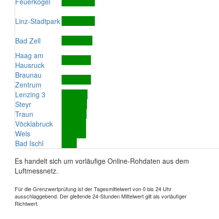
Feuerkogel
Linz-Stadtpark
Bad Zell
Haag am
Hausruck
Braunau
Zentrum
Lenzing 3
Steyr
Traun
Vöcklabruck
Wels
Bad Ischl
Es handelt sich um vorläufige Online-Rohdaten aus dem
Luftmessnetz.
Für die Grenzwertprüfung ist der Tagesmittelwert von 0 bis 24 Uhr
ausschlaggebend. Der gleitende 24-Stunden Mittelwert gilt als vorläufiger
Richtwert.