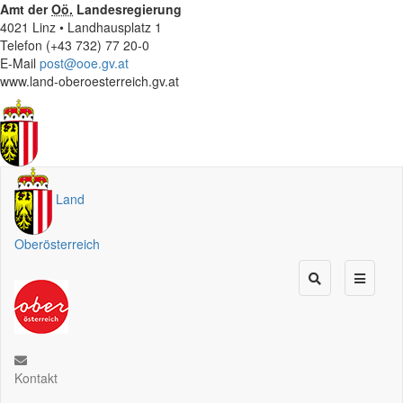
Amt der
Oö.
Landesregierung
4021 Linz • Landhausplatz 1
Telefon (+43 732) 77 20-0
E-Mail
post@ooe.gv.at
www.land-oberoesterreich.gv.at
Land
Oberösterreich
Kontakt