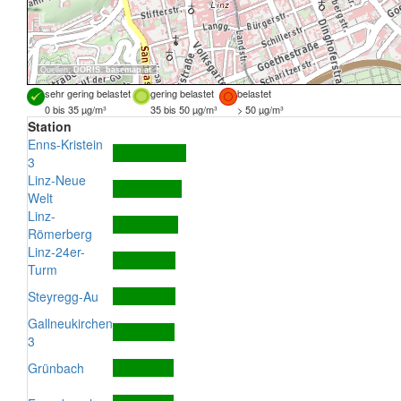
Quellen:
DORIS
,
basemap.at
sehr gering belastet
gering belastet
belastet
0 bis 35 µg/m³
35 bis 50 µg/m³
> 50 µg/m³
Station
Enns-Kristein
3
Linz-Neue
Welt
Linz-
Römerberg
Linz-24er-
Turm
Steyregg-Au
Gallneukirchen
3
Grünbach