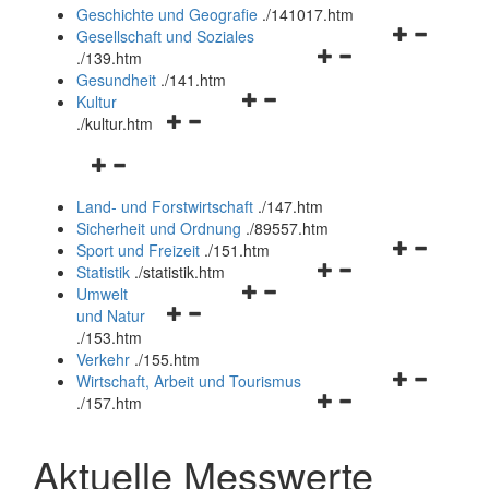
und
Geschichte und Geografie
.
/141017.htm
schließen
Navigationsm
Gesellschaft und Soziales
Navigationsmenü
öffnen
.
/139.htm
öffnen
und
Gesundheit
.
/141.htm
Navigationsmenü
und
schließen
Kultur
Navigationsmenü
öffnen
schließen
.
/kultur.htm
öffnen
und
Navigationsmenü
und
schließen
öffnen
schließen
Land- und Forstwirtschaft
.
/147.htm
und
Sicherheit und Ordnung
.
/89557.htm
schließen
Navigationsm
Sport und Freizeit
.
/151.htm
Navigationsmenü
öffnen
Statistik
.
/statistik.htm
Navigationsmenü
öffnen
und
Umwelt
Navigationsmenü
öffnen
und
schließen
und Natur
öffnen
und
schließen
.
/153.htm
und
schließen
Verkehr
.
/155.htm
schließen
Navigationsm
Wirtschaft, Arbeit und Tourismus
Navigationsmenü
öffnen
.
/157.htm
öffnen
und
und
schließen
Aktuelle Messwerte
schließen