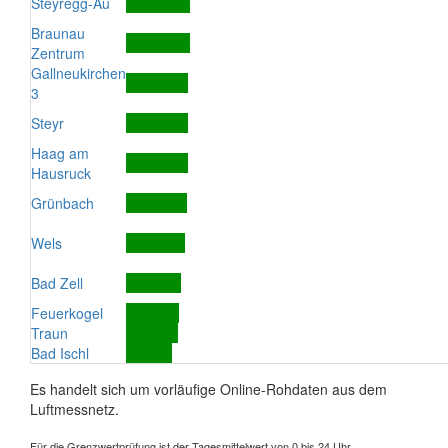
Steyregg-Au
Braunau
Zentrum
Gallneukirchen
3
Steyr
Haag am
Hausruck
Grünbach
Wels
Bad Zell
Feuerkogel
Traun
Bad Ischl
Es handelt sich um vorläufige Online-Rohdaten aus dem
Luftmessnetz.
Für die Grenzwertprüfung ist der Tagesmittelwert von 0 bis 24 Uhr