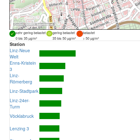
Quellen:
DORIS
,
basemap.at
sehr gering belastet
gering belastet
belastet
0 bis 35 µg/m³
35 bis 50 µg/m³
> 50 µg/m³
Station
Linz-Neue
Welt
Enns-Kristein
3
Linz-
Römerberg
Linz-Stadtpark
Linz-24er-
Turm
Vöcklabruck
Lenzing 3