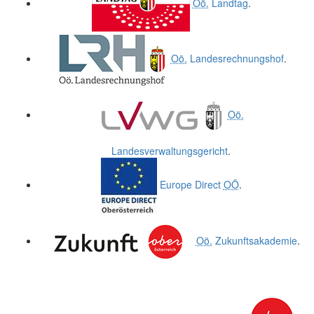
Oö.
Landtag
.
Oö.
Landesrechnungshof
.
Oö.
Landesverwaltungsgericht
.
Europe Direct
OÖ
.
Oö.
Zukunftsakademie
.