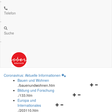
.
Telefon
.
Suche
.
Coronavirus: Aktuelle Informationen
Bauen und Wohnen
Navigationsm
.
/bauenundwohnen.htm
öffnen
Bildung und Forschung
Navigationsmenü
und
.
/133.htm
öffnen
schließen
Europa und
Navigationsmenü
und
Internationales
öffnen
schließen
.
/203110.htm