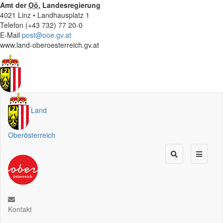
Amt der
Oö.
Landesregierung
4021 Linz • Landhausplatz 1
Telefon (+43 732) 77 20-0
E-Mail
post@ooe.gv.at
www.land-oberoesterreich.gv.at
Land
Oberösterreich
Kontakt