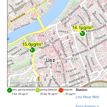
Quellen:
DORIS
,
basemap.at
Station
sehr gering belastet
gering belastet
belastet
0 bis 35 µg/m³
35 bis 50 µg/m³
> 50 µg/m³
Linz-Neue Welt
Enns-Kristein 3