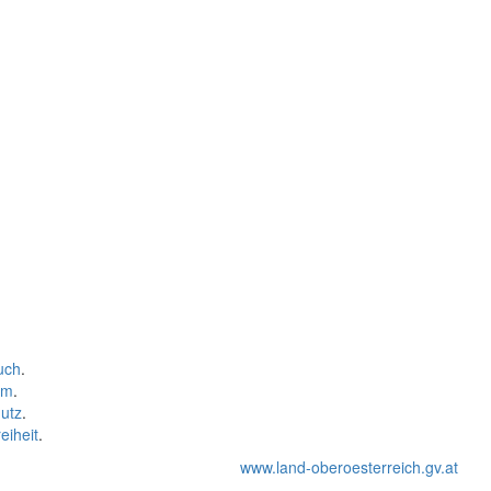
uch
.
um
.
utz
.
eiheit
.
www.land-oberoesterreich.gv.at