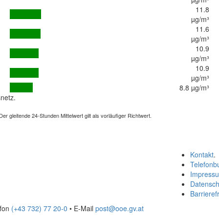
11.8
µg/m³
11.6
µg/m³
10.9
µg/m³
10.9
µg/m³
8.8 µg/m³
netz.
 gleitende 24-Stunden Mittelwert gilt als vorläufiger Richtwert.
Kontakt
.
Telefonb
Impress
Datensch
Barrierefr
efon
(+43 732) 77 20-0
• E-Mail
post@ooe.gv.at