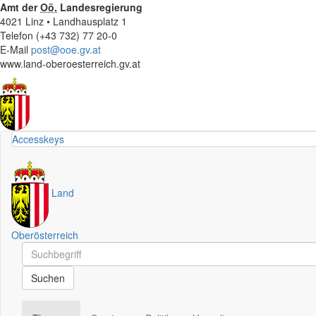
Amt der
Oö.
Landesregierung
4021 Linz • Landhausplatz 1
Telefon (+43 732) 77 20-0
E-Mail
post@ooe.gv.at
www.land-oberoesterreich.gv.at
Accesskeys
Land
Oberösterreich
Schnellsuche
Schnellsuche
Suchen