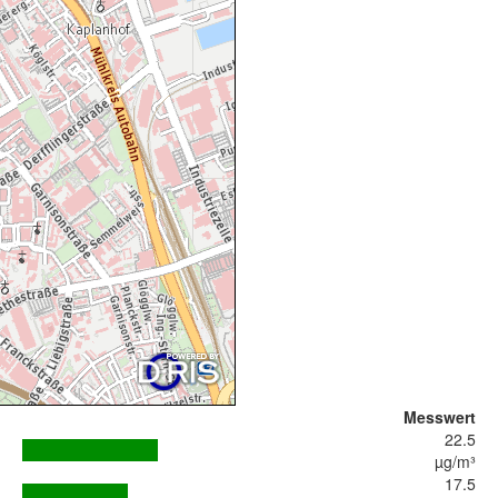
Messwert
22.5
µg/m³
17.5