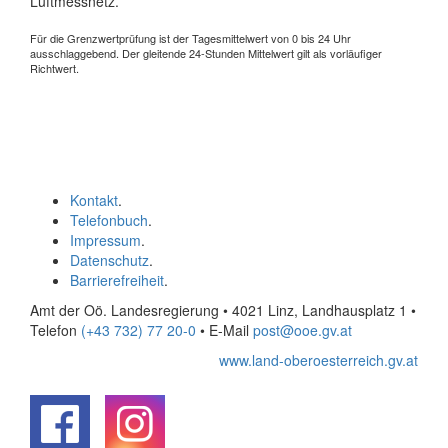
Luftmessnetz.
Für die Grenzwertprüfung ist der Tagesmittelwert von 0 bis 24 Uhr
ausschlaggebend. Der gleitende 24-Stunden Mittelwert gilt als vorläufiger
Richtwert.
Kontakt
.
Telefonbuch
.
Impressum
.
Datenschutz
.
Barrierefreiheit
.
Amt der Oö. Landesregierung • 4021 Linz, Landhausplatz 1
•
Telefon
(+43 732) 77 20-0
• E-Mail
post@ooe.gv.at
www.land-oberoesterreich.gv.at