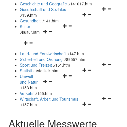
und
Geschichte und Geografie
.
/141017.htm
schließen
Navigationsm
Gesellschaft und Soziales
Navigationsmenü
öffnen
.
/139.htm
öffnen
und
Gesundheit
.
/141.htm
Navigationsmenü
und
schließen
Kultur
Navigationsmenü
öffnen
schließen
.
/kultur.htm
öffnen
und
Navigationsmenü
und
schließen
öffnen
schließen
Land- und Forstwirtschaft
.
/147.htm
und
Sicherheit und Ordnung
.
/89557.htm
schließen
Navigationsm
Sport und Freizeit
.
/151.htm
Navigationsmenü
öffnen
Statistik
.
/statistik.htm
Navigationsmenü
öffnen
und
Umwelt
Navigationsmenü
öffnen
und
schließen
und Natur
öffnen
und
schließen
.
/153.htm
und
schließen
Verkehr
.
/155.htm
schließen
Navigationsm
Wirtschaft, Arbeit und Tourismus
Navigationsmenü
öffnen
.
/157.htm
öffnen
und
und
schließen
Aktuelle Messwerte
schließen