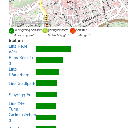
Quellen:
DORIS
,
basemap.at
sehr gering belastet
gering belastet
belastet
0 bis 35 µg/m³
35 bis 50 µg/m³
> 50 µg/m³
Station
Linz-Neue
Welt
Enns-Kristein
3
Linz-
Römerberg
Linz-Stadtpark
Steyregg-Au
Linz-24er-
Turm
Gallneukirchen
3