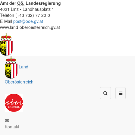
Amt der
Oö.
Landesregierung
4021 Linz • Landhausplatz 1
Telefon (+43 732) 77 20-0
E-Mail
post@ooe.gv.at
www.land-oberoesterreich.gv.at
Land
Oberösterreich
Kontakt