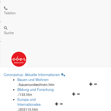
.
Telefon
.
Suche
.
Coronavirus: Aktuelle Informationen
Bauen und Wohnen
Navigationsm
.
/bauenundwohnen.htm
öffnen
Bildung und Forschung
Navigationsmenü
und
.
/133.htm
öffnen
schließen
Europa und
Navigationsmenü
und
Internationales
öffnen
schließen
.
/203110.htm