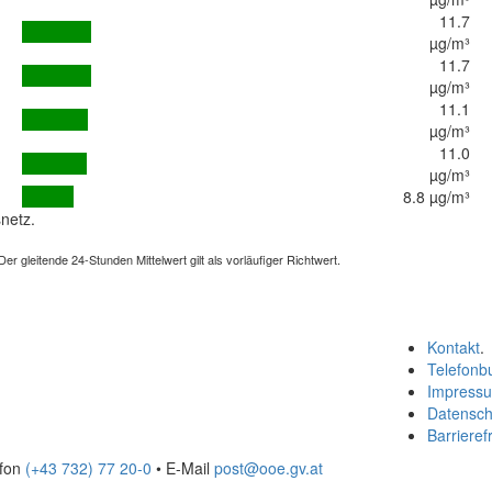
11.7
µg/m³
11.7
µg/m³
11.1
µg/m³
11.0
µg/m³
8.8 µg/m³
netz.
 gleitende 24-Stunden Mittelwert gilt als vorläufiger Richtwert.
Kontakt
.
Telefonb
Impress
Datensch
Barrierefr
efon
(+43 732) 77 20-0
• E-Mail
post@ooe.gv.at