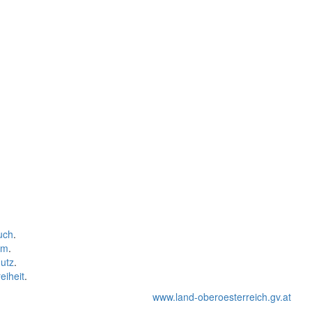
uch
.
um
.
utz
.
eiheit
.
www.land-oberoesterreich.gv.at