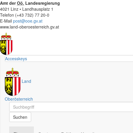
Amt der
Oö.
Landesregierung
4021 Linz • Landhausplatz 1
Telefon (+43 732) 77 20-0
E-Mail
post@ooe.gv.at
www.land-oberoesterreich.gv.at
Accesskeys
Land
Oberösterreich
Schnellsuche
Schnellsuche
Suchen