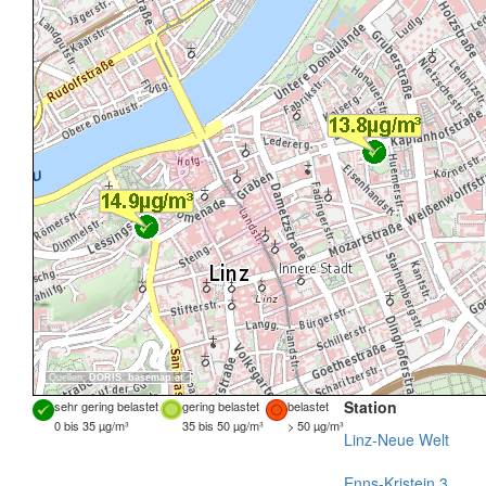
Quellen:
DORIS
,
basemap.at
Station
sehr gering belastet
gering belastet
belastet
0 bis 35 µg/m³
35 bis 50 µg/m³
> 50 µg/m³
Linz-Neue Welt
Enns-Kristein 3