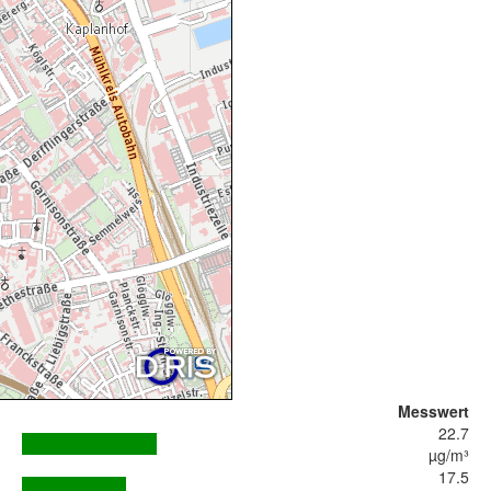
Messwert
22.7
µg/m³
17.5