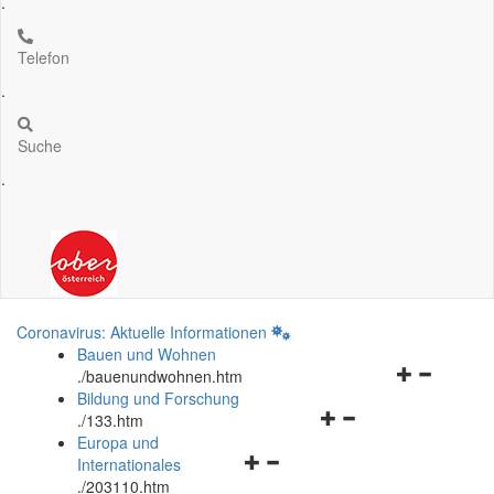
.
Telefon
.
Suche
.
Coronavirus: Aktuelle Informationen
Bauen und Wohnen
Navigationsm
.
/bauenundwohnen.htm
öffnen
Bildung und Forschung
Navigationsmenü
und
.
/133.htm
öffnen
schließen
Europa und
Navigationsmenü
und
Internationales
öffnen
schließen
.
/203110.htm