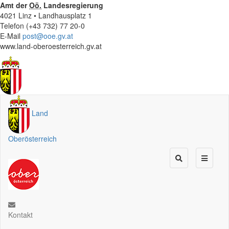
Amt der
Oö.
Landesregierung
4021 Linz • Landhausplatz 1
Telefon (+43 732) 77 20-0
E-Mail
post@ooe.gv.at
www.land-oberoesterreich.gv.at
Land
Oberösterreich
Kontakt