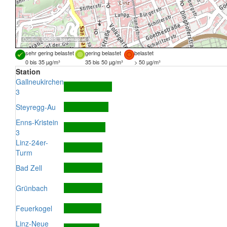
Quellen:
DORIS
,
basemap.at
sehr gering belastet
gering belastet
belastet
0 bis 35 µg/m³
35 bis 50 µg/m³
> 50 µg/m³
Station
Gallneukirchen
3
Steyregg-Au
Enns-Kristein
3
Linz-24er-
Turm
Bad Zell
Grünbach
Feuerkogel
Linz-Neue