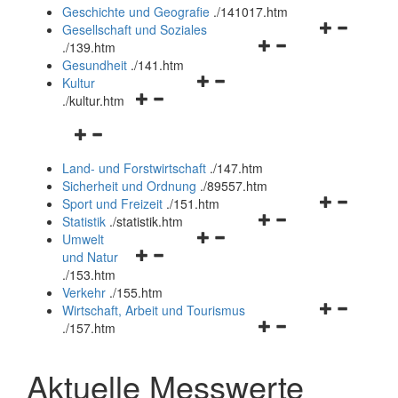
und
Geschichte und Geografie
.
/141017.htm
schließen
Navigationsm
Gesellschaft und Soziales
Navigationsmenü
öffnen
.
/139.htm
öffnen
und
Gesundheit
.
/141.htm
Navigationsmenü
und
schließen
Kultur
Navigationsmenü
öffnen
schließen
.
/kultur.htm
öffnen
und
Navigationsmenü
und
schließen
öffnen
schließen
Land- und Forstwirtschaft
.
/147.htm
und
Sicherheit und Ordnung
.
/89557.htm
schließen
Navigationsm
Sport und Freizeit
.
/151.htm
Navigationsmenü
öffnen
Statistik
.
/statistik.htm
Navigationsmenü
öffnen
und
Umwelt
Navigationsmenü
öffnen
und
schließen
und Natur
öffnen
und
schließen
.
/153.htm
und
schließen
Verkehr
.
/155.htm
schließen
Navigationsm
Wirtschaft, Arbeit und Tourismus
Navigationsmenü
öffnen
.
/157.htm
öffnen
und
und
schließen
Aktuelle Messwerte
schließen