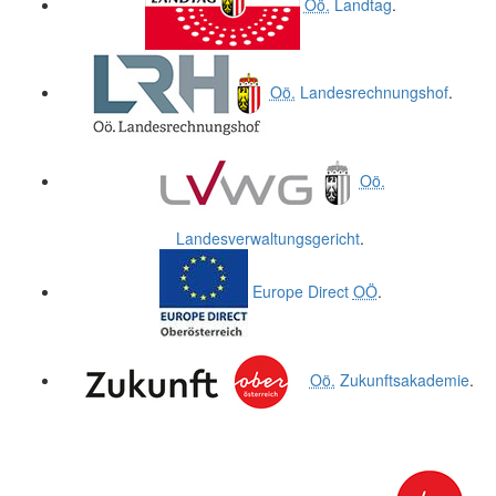
Oö.
Landtag
.
Oö.
Landesrechnungshof
.
Oö.
Landesverwaltungsgericht
.
Europe Direct
OÖ
.
Oö.
Zukunftsakademie
.