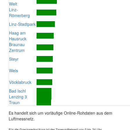
Welt
Linz-
Römerberg
Linz-Stadtpark
Haag am
Hausruck
Braunau
Zentrum
Steyr
Wels
Vöcklabruck
Bad Ischl
Lenzing 3
Traun
Es handelt sich um vorläufige Online-Rohdaten aus dem
Luftmessnetz.
Für die Grenzwertprüfung ist der Tagesmittelwert von 0 bis 24 Uhr