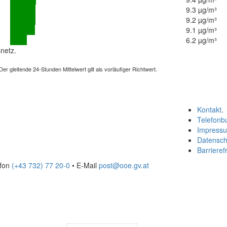
9.3 µg/m³
9.2 µg/m³
9.1 µg/m³
6.2 µg/m³
netz.
 gleitende 24-Stunden Mittelwert gilt als vorläufiger Richtwert.
Kontakt
.
Telefonb
Impress
Datensch
Barrierefr
efon
(+43 732) 77 20-0
• E-Mail
post@ooe.gv.at