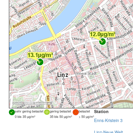
Quellen:
DORIS
,
basemap.at
Station
sehr gering belastet
gering belastet
belastet
0 bis 35 µg/m³
35 bis 50 µg/m³
> 50 µg/m³
Enns-Kristein 3
Linz-Neue Welt