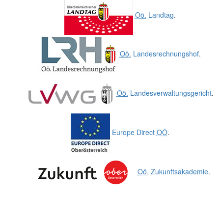
Oö.
Landtag
.
Oö.
Landesrechnungshof
.
Oö.
Landesverwaltungsgericht
.
Europe Direct
OÖ
.
Oö.
Zukunftsakademie
.