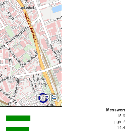
Messwert
15.6
µg/m³
14.4