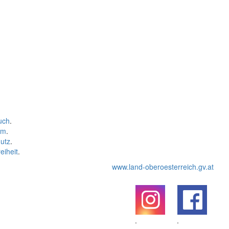
uch
.
um
.
utz
.
eiheit
.
www.land-oberoesterreich.gv.at
.
.