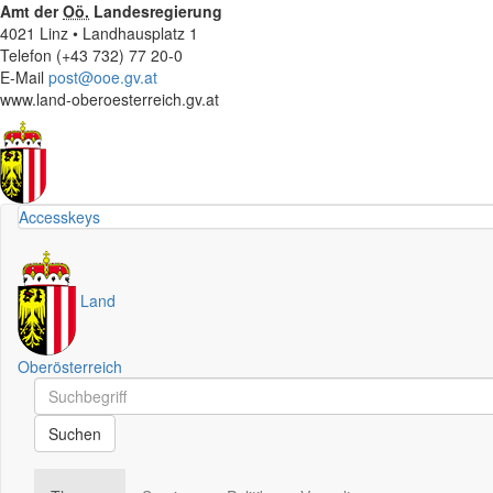
Amt der
Oö.
Landesregierung
4021 Linz • Landhausplatz 1
Telefon (+43 732) 77 20-0
E-Mail
post@ooe.gv.at
www.land-oberoesterreich.gv.at
Accesskeys
Land
Oberösterreich
Schnellsuche
Schnellsuche
Suchen