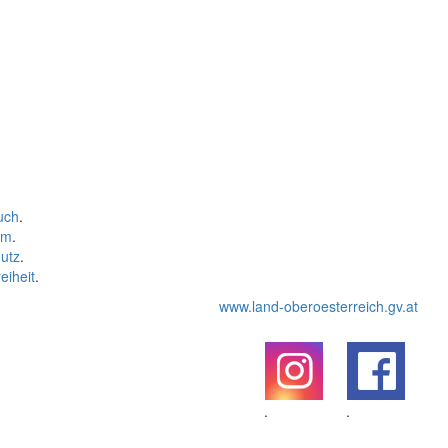
uch
.
um
.
utz
.
eiheit
.
www.land-oberoesterreich.gv.at
.
.