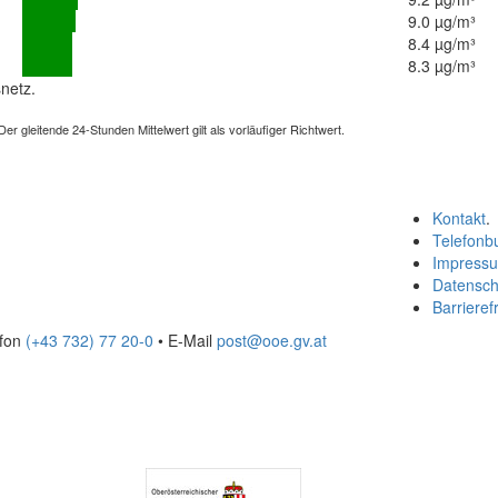
9.0 µg/m³
8.4 µg/m³
8.3 µg/m³
netz.
 gleitende 24-Stunden Mittelwert gilt als vorläufiger Richtwert.
Kontakt
.
Telefonb
Impress
Datensch
Barrierefr
efon
(+43 732) 77 20-0
• E-Mail
post@ooe.gv.at