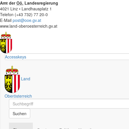
Amt der
Oö.
Landesregierung
4021 Linz • Landhausplatz 1
Telefon (+43 732) 77 20-0
E-Mail
post@ooe.gv.at
www.land-oberoesterreich.gv.at
Accesskeys
Land
Oberösterreich
Schnellsuche
Schnellsuche
Suchen