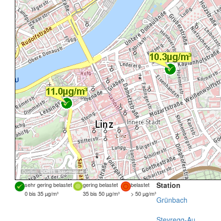
Quellen:
DORIS
,
basemap.at
Station
sehr gering belastet
gering belastet
belastet
0 bis 35 µg/m³
35 bis 50 µg/m³
> 50 µg/m³
Grünbach
Steyregg-Au