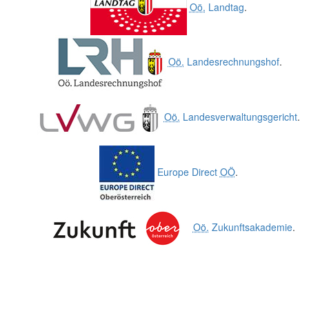
Oö.
Landtag
.
Oö.
Landesrechnungshof
.
Oö.
Landesverwaltungsgericht
.
Europe Direct
OÖ
.
Oö.
Zukunftsakademie
.