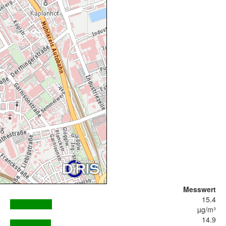
Messwert
15.4
µg/m³
14.9