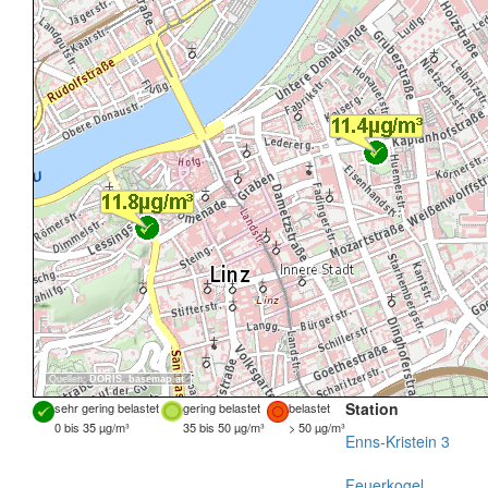
Quellen:
DORIS
,
basemap.at
Station
sehr gering belastet
gering belastet
belastet
0 bis 35 µg/m³
35 bis 50 µg/m³
> 50 µg/m³
Enns-Kristein 3
Feuerkogel