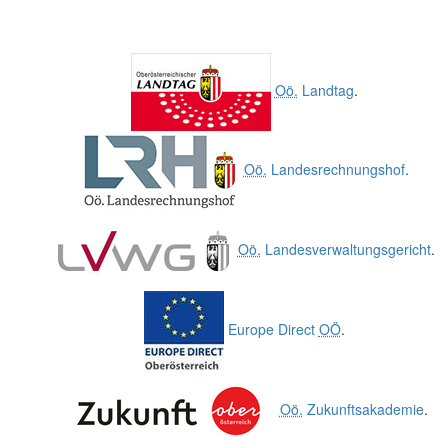
Oö.
Landtag
.
Oö.
Landesrechnungshof
.
Oö.
Landesverwaltungsgericht
.
Europe Direct
OÖ
.
Oö.
Zukunftsakademie
.