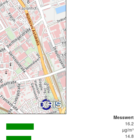
Messwert
16.2
µg/m³
14.8