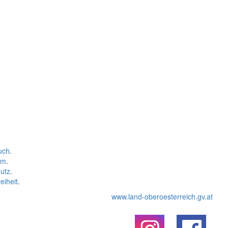
uch
.
um
.
utz
.
eiheit
.
www.land-oberoesterreich.gv.at