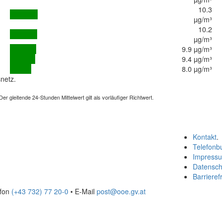
10.3
µg/m³
10.2
µg/m³
9.9 µg/m³
9.4 µg/m³
8.0 µg/m³
netz.
 gleitende 24-Stunden Mittelwert gilt als vorläufiger Richtwert.
Kontakt
.
Telefonb
Impress
Datensch
Barrierefr
efon
(+43 732) 77 20-0
• E-Mail
post@ooe.gv.at