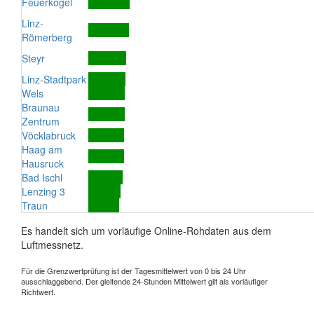
Feuerkogel
Linz-
Römerberg
Steyr
Linz-Stadtpark
Wels
Braunau
Zentrum
Vöcklabruck
Haag am
Hausruck
Bad Ischl
Lenzing 3
Traun
Es handelt sich um vorläufige Online-Rohdaten aus dem
Luftmessnetz.
Für die Grenzwertprüfung ist der Tagesmittelwert von 0 bis 24 Uhr
ausschlaggebend. Der gleitende 24-Stunden Mittelwert gilt als vorläufiger
Richtwert.