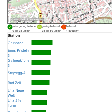
Quellen:
DORIS
,
basemap.at
sehr gering belastet
gering belastet
belastet
0 bis 35 µg/m³
35 bis 50 µg/m³
> 50 µg/m³
Station
Grünbach
Enns-Kristein
3
Gallneukirchen
3
Steyregg-Au
Bad Zell
Linz-Neue
Welt
Linz-24er-
Turm