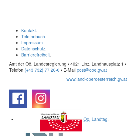
Kontakt
.
Telefonbuch
.
Impressum
.
Datenschutz
.
Barrierefreiheit
.
Amt der Oö. Landesregierung • 4021 Linz, Landhausplatz 1
•
Telefon
(+43 732) 77 20-0
• E-Mail
post@ooe.gv.at
www.land-oberoesterreich.gv.at
.
.
Oö.
Landtag
.