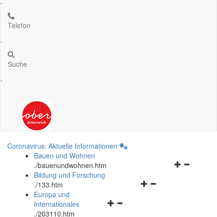
.
Telefon
.
Suche
.
Coronavirus: Aktuelle Informationen
Bauen und Wohnen
Navigationsm
.
/bauenundwohnen.htm
öffnen
Bildung und Forschung
Navigationsmenü
und
.
/133.htm
öffnen
schließen
Europa und
Navigationsmenü
und
Internationales
öffnen
schließen
.
/203110.htm