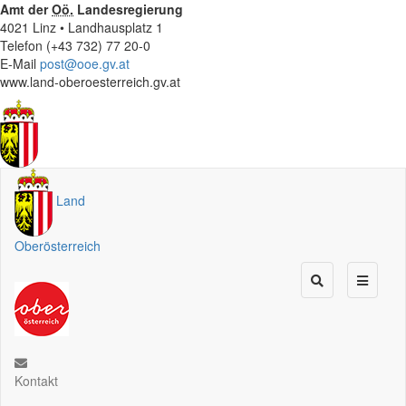
Amt der
Oö.
Landesregierung
4021 Linz • Landhausplatz 1
Telefon (+43 732) 77 20-0
E-Mail
post@ooe.gv.at
www.land-oberoesterreich.gv.at
Land
Oberösterreich
Kontakt