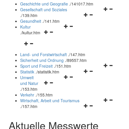
und
Geschichte und Geografie
.
/141017.htm
schließen
Navigationsm
Gesellschaft und Soziales
Navigationsmenü
öffnen
.
/139.htm
öffnen
und
Gesundheit
.
/141.htm
Navigationsmenü
und
schließen
Kultur
Navigationsmenü
öffnen
schließen
.
/kultur.htm
öffnen
und
Navigationsmenü
und
schließen
öffnen
schließen
Land- und Forstwirtschaft
.
/147.htm
und
Sicherheit und Ordnung
.
/89557.htm
schließen
Navigationsm
Sport und Freizeit
.
/151.htm
Navigationsmenü
öffnen
Statistik
.
/statistik.htm
Navigationsmenü
öffnen
und
Umwelt
Navigationsmenü
öffnen
und
schließen
und Natur
öffnen
und
schließen
.
/153.htm
und
schließen
Verkehr
.
/155.htm
schließen
Navigationsm
Wirtschaft, Arbeit und Tourismus
Navigationsmenü
öffnen
.
/157.htm
öffnen
und
und
schließen
Aktuelle Messwerte
schließen