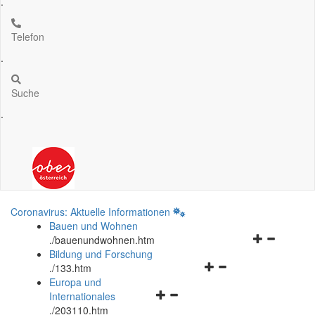
.
Telefon
.
Suche
.
Coronavirus: Aktuelle Informationen
Bauen und Wohnen
Navigationsm
.
/bauenundwohnen.htm
öffnen
Bildung und Forschung
Navigationsmenü
und
.
/133.htm
öffnen
schließen
Europa und
Navigationsmenü
und
Internationales
öffnen
schließen
.
/203110.htm