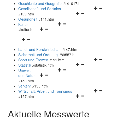
und
Geschichte und Geografie
.
/141017.htm
schließen
Navigationsm
Gesellschaft und Soziales
Navigationsmenü
öffnen
.
/139.htm
öffnen
und
Gesundheit
.
/141.htm
Navigationsmenü
und
schließen
Kultur
Navigationsmenü
öffnen
schließen
.
/kultur.htm
öffnen
und
Navigationsmenü
und
schließen
öffnen
schließen
Land- und Forstwirtschaft
.
/147.htm
und
Sicherheit und Ordnung
.
/89557.htm
schließen
Navigationsm
Sport und Freizeit
.
/151.htm
Navigationsmenü
öffnen
Statistik
.
/statistik.htm
Navigationsmenü
öffnen
und
Umwelt
Navigationsmenü
öffnen
und
schließen
und Natur
öffnen
und
schließen
.
/153.htm
und
schließen
Verkehr
.
/155.htm
schließen
Navigationsm
Wirtschaft, Arbeit und Tourismus
Navigationsmenü
öffnen
.
/157.htm
öffnen
und
und
schließen
Aktuelle Messwerte
schließen