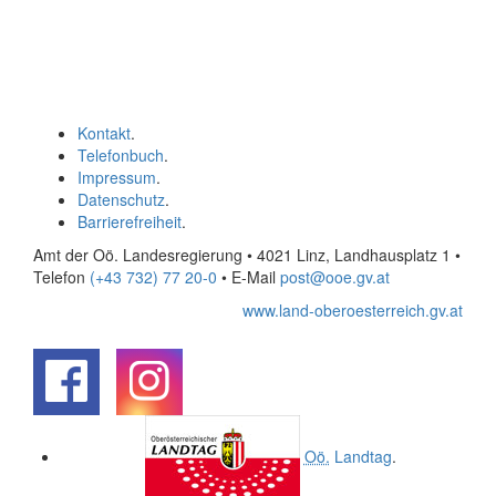
Kontakt
.
Telefonbuch
.
Impressum
.
Datenschutz
.
Barrierefreiheit
.
Amt der Oö. Landesregierung • 4021 Linz, Landhausplatz 1
•
Telefon
(+43 732) 77 20-0
• E-Mail
post@ooe.gv.at
www.land-oberoesterreich.gv.at
.
.
Oö.
Landtag
.