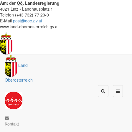
Amt der
Oö.
Landesregierung
4021 Linz • Landhausplatz 1
Telefon (+43 732) 77 20-0
E-Mail
post@ooe.gv.at
www.land-oberoesterreich.gv.at
Land
Oberösterreich
Kontakt