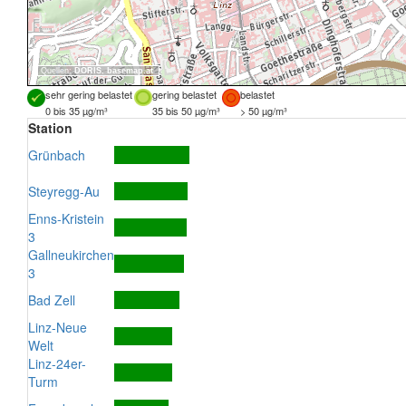
Quellen:
DORIS
,
basemap.at
sehr gering belastet
gering belastet
belastet
0 bis 35 µg/m³
35 bis 50 µg/m³
> 50 µg/m³
Station
Grünbach
Steyregg-Au
Enns-Kristein
3
Gallneukirchen
3
Bad Zell
Linz-Neue
Welt
Linz-24er-
Turm