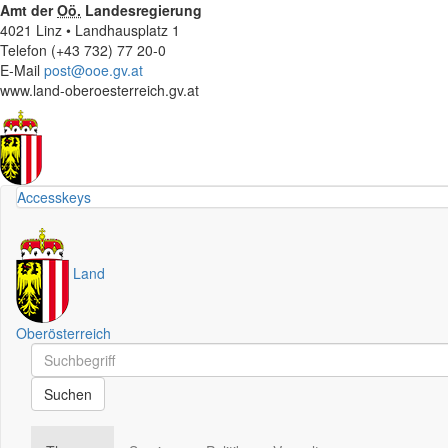
Amt der
Oö.
Landesregierung
4021 Linz • Landhausplatz 1
Telefon (+43 732) 77 20-0
E-Mail
post@ooe.gv.at
www.land-oberoesterreich.gv.at
Accesskeys
Land
Oberösterreich
Schnellsuche
Schnellsuche
Suchen