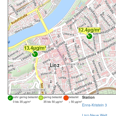
Quellen:
DORIS
,
basemap.at
Station
sehr gering belastet
gering belastet
belastet
0 bis 35 µg/m³
35 bis 50 µg/m³
> 50 µg/m³
Enns-Kristein 3
Linz-Neue Welt