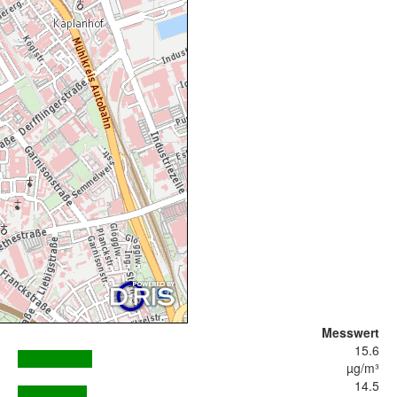
Messwert
15.6
µg/m³
14.5