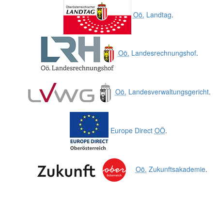
Oö.
Landtag
.
Oö.
Landesrechnungshof
.
Oö.
Landesverwaltungsgericht
.
Europe Direct
OÖ
.
Oö.
Zukunftsakademie
.