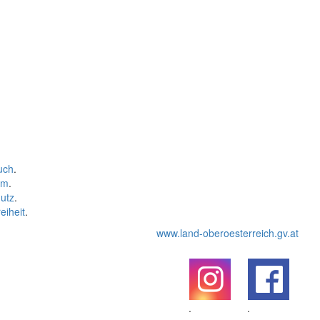
uch
.
um
.
utz
.
eiheit
.
www.land-oberoesterreich.gv.at
.
.