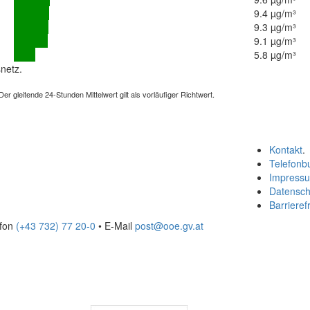
9.4 µg/m³
9.3 µg/m³
9.1 µg/m³
5.8 µg/m³
netz.
 gleitende 24-Stunden Mittelwert gilt als vorläufiger Richtwert.
Kontakt
.
Telefonb
Impress
Datensch
Barrierefr
efon
(+43 732) 77 20-0
• E-Mail
post@ooe.gv.at