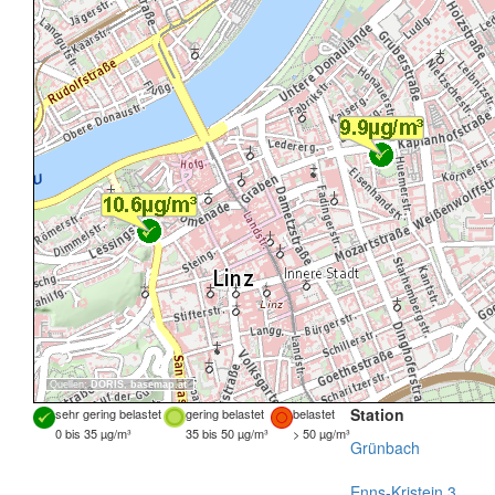
Quellen:
DORIS
,
basemap.at
Station
sehr gering belastet
gering belastet
belastet
0 bis 35 µg/m³
35 bis 50 µg/m³
> 50 µg/m³
Grünbach
Enns-Kristein 3