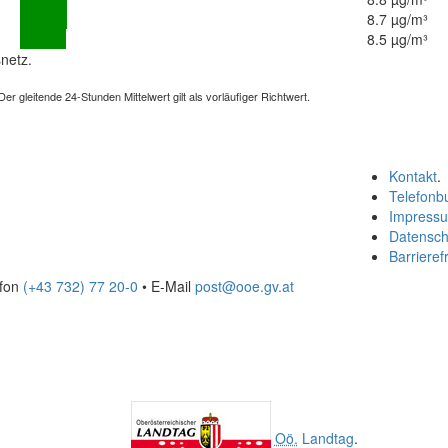
8.7 µg/m³
8.5 µg/m³
netz.
 gleitende 24-Stunden Mittelwert gilt als vorläufiger Richtwert.
Kontakt
.
Telefonb
Impress
Datensch
Barrierefr
efon
(+43 732) 77 20-0
• E-Mail
post@ooe.gv.at
Oö.
Landtag
.