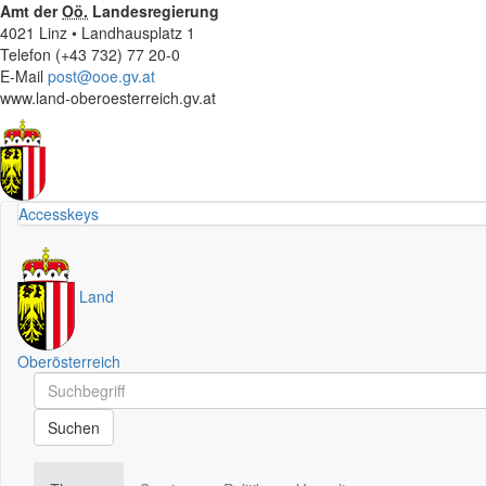
Amt der
Oö.
Landesregierung
4021 Linz • Landhausplatz 1
Telefon (+43 732) 77 20-0
E-Mail
post@ooe.gv.at
www.land-oberoesterreich.gv.at
Accesskeys
Land
Oberösterreich
Schnellsuche
Schnellsuche
Suchen