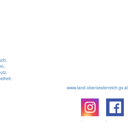
uch
.
um
.
utz
.
eiheit
.
www.land-oberoesterreich.gv.at
.
.