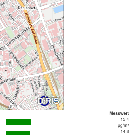
Messwert
15.4
µg/m³
14.8