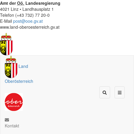
Amt der
Oö.
Landesregierung
4021 Linz • Landhausplatz 1
Telefon (+43 732) 77 20-0
E-Mail
post@ooe.gv.at
www.land-oberoesterreich.gv.at
Land
Oberösterreich
Kontakt