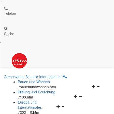
.
Telefon
.
Suche
.
Coronavirus: Aktuelle Informationen
Bauen und Wohnen
Navigationsm
.
/bauenundwohnen.htm
öffnen
Bildung und Forschung
Navigationsmenü
und
.
/133.htm
öffnen
schließen
Europa und
Navigationsmenü
und
Internationales
öffnen
schließen
.
/203110.htm