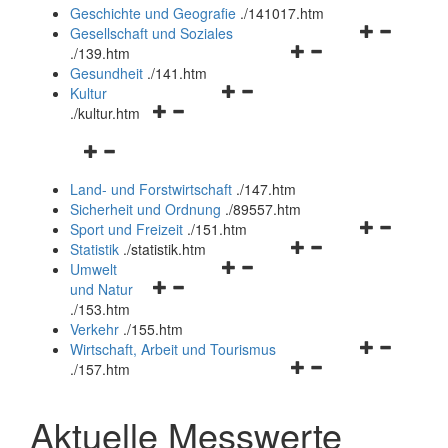
und
Geschichte und Geografie
.
/141017.htm
schließen
Navigationsm
Gesellschaft und Soziales
Navigationsmenü
öffnen
.
/139.htm
öffnen
und
Gesundheit
.
/141.htm
Navigationsmenü
und
schließen
Kultur
Navigationsmenü
öffnen
schließen
.
/kultur.htm
öffnen
und
Navigationsmenü
und
schließen
öffnen
schließen
Land- und Forstwirtschaft
.
/147.htm
und
Sicherheit und Ordnung
.
/89557.htm
schließen
Navigationsm
Sport und Freizeit
.
/151.htm
Navigationsmenü
öffnen
Statistik
.
/statistik.htm
Navigationsmenü
öffnen
und
Umwelt
Navigationsmenü
öffnen
und
schließen
und Natur
öffnen
und
schließen
.
/153.htm
und
schließen
Verkehr
.
/155.htm
schließen
Navigationsm
Wirtschaft, Arbeit und Tourismus
Navigationsmenü
öffnen
.
/157.htm
öffnen
und
und
schließen
Aktuelle Messwerte
schließen