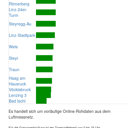
Römerberg
Linz-24er-
Turm
Steyregg-Au
Linz-Stadtpark
Wels
Steyr
Traun
Haag am
Hausruck
Vöcklabruck
Lenzing 3
Bad Ischl
Es handelt sich um vorläufige Online-Rohdaten aus dem
Luftmessnetz.
Für die Grenzwertprüfung ist der Tagesmittelwert von 0 bis 24 Uhr