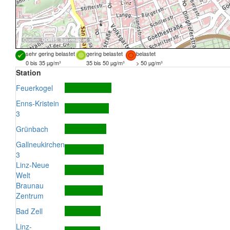
Quellen:
DORIS
,
basemap.at
sehr gering belastet
gering belastet
belastet
0 bis 35 µg/m³
35 bis 50 µg/m³
> 50 µg/m³
Station
Feuerkogel
Enns-Kristein
3
Grünbach
Gallneukirchen
3
Linz-Neue
Welt
Braunau
Zentrum
Bad Zell
Linz-