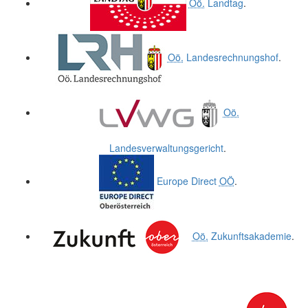
Oö.
Landtag
.
Oö.
Landesrechnungshof
.
Oö.
Landesverwaltungsgericht
.
Europe Direct
OÖ
.
Oö.
Zukunftsakademie
.