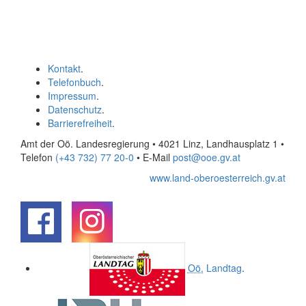
Kontakt
.
Telefonbuch
.
Impressum
.
Datenschutz
.
Barrierefreiheit
.
Amt der Oö. Landesregierung • 4021 Linz, Landhausplatz 1
•
Telefon
(+43 732) 77 20-0
• E-Mail
post@ooe.gv.at
www.land-oberoesterreich.gv.at
.
.
Oö.
Landtag
.