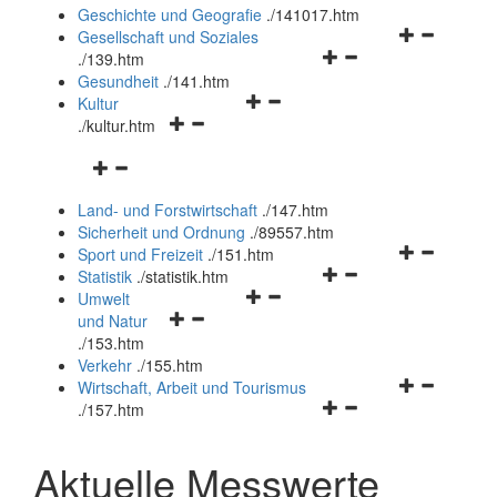
und
Geschichte und Geografie
.
/141017.htm
schließen
Navigationsm
Gesellschaft und Soziales
Navigationsmenü
öffnen
.
/139.htm
öffnen
und
Gesundheit
.
/141.htm
Navigationsmenü
und
schließen
Kultur
Navigationsmenü
öffnen
schließen
.
/kultur.htm
öffnen
und
Navigationsmenü
und
schließen
öffnen
schließen
Land- und Forstwirtschaft
.
/147.htm
und
Sicherheit und Ordnung
.
/89557.htm
schließen
Navigationsm
Sport und Freizeit
.
/151.htm
Navigationsmenü
öffnen
Statistik
.
/statistik.htm
Navigationsmenü
öffnen
und
Umwelt
Navigationsmenü
öffnen
und
schließen
und Natur
öffnen
und
schließen
.
/153.htm
und
schließen
Verkehr
.
/155.htm
schließen
Navigationsm
Wirtschaft, Arbeit und Tourismus
Navigationsmenü
öffnen
.
/157.htm
öffnen
und
und
schließen
Aktuelle Messwerte
schließen