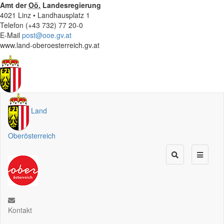
Amt der
Oö.
Landesregierung
4021 Linz • Landhausplatz 1
Telefon (+43 732) 77 20-0
E-Mail
post@ooe.gv.at
www.land-oberoesterreich.gv.at
Land
Oberösterreich
Kontakt