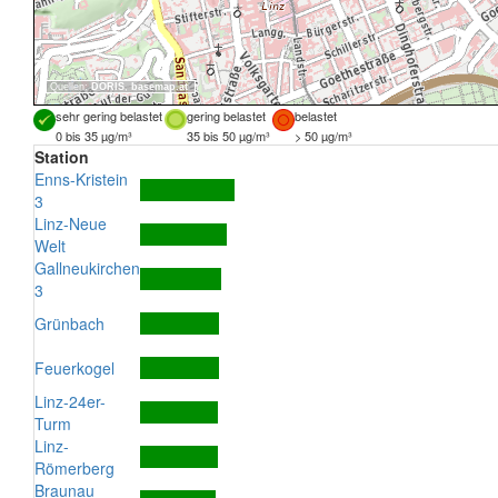
Quellen:
DORIS
,
basemap.at
sehr gering belastet
gering belastet
belastet
0 bis 35 µg/m³
35 bis 50 µg/m³
> 50 µg/m³
Station
Enns-Kristein
3
Linz-Neue
Welt
Gallneukirchen
3
Grünbach
Feuerkogel
Linz-24er-
Turm
Linz-
Römerberg
Braunau