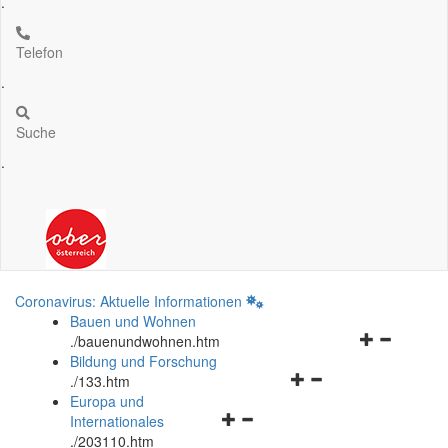
.
Telefon
.
Suche
.
Coronavirus: Aktuelle Informationen
Bauen und Wohnen
Navigationsm
.
/bauenundwohnen.htm
öffnen
Bildung und Forschung
Navigationsmenü
und
.
/133.htm
öffnen
schließen
Europa und
Navigationsmenü
und
Internationales
öffnen
schließen
.
/203110.htm