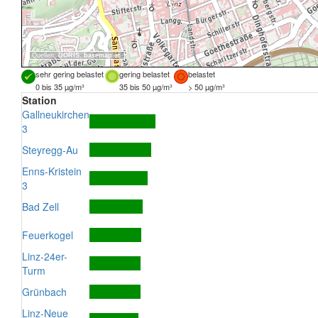
Quellen:
DORIS
,
basemap.at
sehr gering belastet
gering belastet
belastet
0 bis 35 µg/m³
35 bis 50 µg/m³
> 50 µg/m³
Station
Gallneukirchen
3
Steyregg-Au
Enns-Kristein
3
Bad Zell
Feuerkogel
Linz-24er-
Turm
Grünbach
Linz-Neue