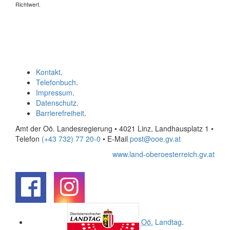
Richtwert.
Kontakt
.
Telefonbuch
.
Impressum
.
Datenschutz
.
Barrierefreiheit
.
Amt der Oö. Landesregierung • 4021 Linz, Landhausplatz 1
•
Telefon
(+43 732) 77 20-0
• E-Mail
post@ooe.gv.at
www.land-oberoesterreich.gv.at
.
.
Oö.
Landtag
.