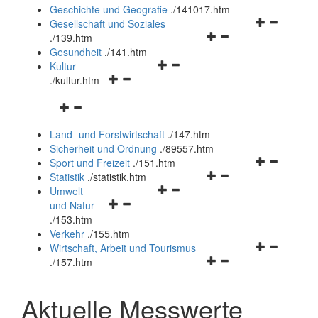
und
Geschichte und Geografie
.
/141017.htm
schließen
Navigationsm
Gesellschaft und Soziales
Navigationsmenü
öffnen
.
/139.htm
öffnen
und
Gesundheit
.
/141.htm
Navigationsmenü
und
schließen
Kultur
Navigationsmenü
öffnen
schließen
.
/kultur.htm
öffnen
und
Navigationsmenü
und
schließen
öffnen
schließen
Land- und Forstwirtschaft
.
/147.htm
und
Sicherheit und Ordnung
.
/89557.htm
schließen
Navigationsm
Sport und Freizeit
.
/151.htm
Navigationsmenü
öffnen
Statistik
.
/statistik.htm
Navigationsmenü
öffnen
und
Umwelt
Navigationsmenü
öffnen
und
schließen
und Natur
öffnen
und
schließen
.
/153.htm
und
schließen
Verkehr
.
/155.htm
schließen
Navigationsm
Wirtschaft, Arbeit und Tourismus
Navigationsmenü
öffnen
.
/157.htm
öffnen
und
und
schließen
Aktuelle Messwerte
schließen