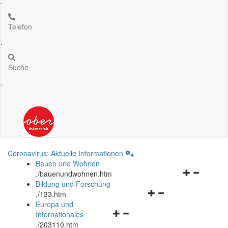
.
Telefon
.
Suche
.
Coronavirus: Aktuelle Informationen
Bauen und Wohnen
Navigationsm
.
/bauenundwohnen.htm
öffnen
Bildung und Forschung
Navigationsmenü
und
.
/133.htm
öffnen
schließen
Europa und
Navigationsmenü
und
Internationales
öffnen
schließen
.
/203110.htm