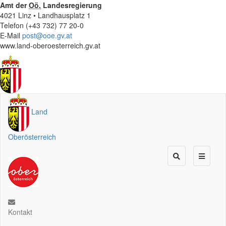
Amt der
Oö.
Landesregierung
4021 Linz • Landhausplatz 1
Telefon (+43 732) 77 20-0
E-Mail
post@ooe.gv.at
www.land-oberoesterreich.gv.at
Land
Oberösterreich
Kontakt