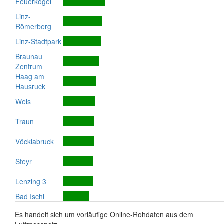
Feuerkogel
Linz-
Römerberg
Linz-Stadtpark
Braunau
Zentrum
Haag am
Hausruck
Wels
Traun
Vöcklabruck
Steyr
Lenzing 3
Bad Ischl
Es handelt sich um vorläufige Online-Rohdaten aus dem