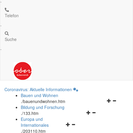
.
Telefon
.
Suche
.
Coronavirus: Aktuelle Informationen
Bauen und Wohnen
Navigationsm
.
/bauenundwohnen.htm
öffnen
Bildung und Forschung
Navigationsmenü
und
.
/133.htm
öffnen
schließen
Europa und
Navigationsmenü
und
Internationales
öffnen
schließen
.
/203110.htm