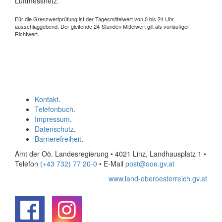
Luftmessnetz.
Für die Grenzwertprüfung ist der Tagesmittelwert von 0 bis 24 Uhr
ausschlaggebend. Der gleitende 24-Stunden Mittelwert gilt als vorläufiger
Richtwert.
Kontakt
.
Telefonbuch
.
Impressum
.
Datenschutz
.
Barrierefreiheit
.
Amt der Oö. Landesregierung • 4021 Linz, Landhausplatz 1
•
Telefon
(+43 732) 77 20-0
• E-Mail
post@ooe.gv.at
www.land-oberoesterreich.gv.at