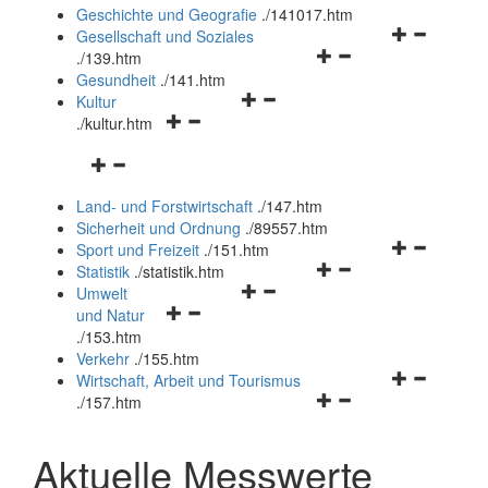
und
Geschichte und Geografie
.
/141017.htm
schließen
Navigationsm
Gesellschaft und Soziales
Navigationsmenü
öffnen
.
/139.htm
öffnen
und
Gesundheit
.
/141.htm
Navigationsmenü
und
schließen
Kultur
Navigationsmenü
öffnen
schließen
.
/kultur.htm
öffnen
und
Navigationsmenü
und
schließen
öffnen
schließen
Land- und Forstwirtschaft
.
/147.htm
und
Sicherheit und Ordnung
.
/89557.htm
schließen
Navigationsm
Sport und Freizeit
.
/151.htm
Navigationsmenü
öffnen
Statistik
.
/statistik.htm
Navigationsmenü
öffnen
und
Umwelt
Navigationsmenü
öffnen
und
schließen
und Natur
öffnen
und
schließen
.
/153.htm
und
schließen
Verkehr
.
/155.htm
schließen
Navigationsm
Wirtschaft, Arbeit und Tourismus
Navigationsmenü
öffnen
.
/157.htm
öffnen
und
und
schließen
Aktuelle Messwerte
schließen