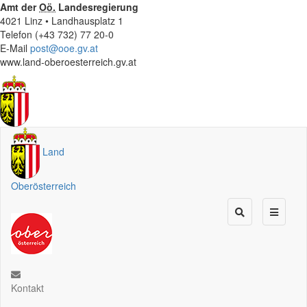
Amt der
Oö.
Landesregierung
4021 Linz • Landhausplatz 1
Telefon (+43 732) 77 20-0
E-Mail
post@ooe.gv.at
www.land-oberoesterreich.gv.at
Land
Oberösterreich
Kontakt