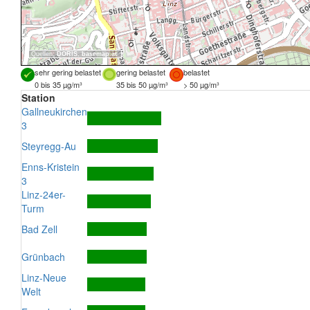
Quellen:
DORIS
,
basemap.at
sehr gering belastet
gering belastet
belastet
0 bis 35 µg/m³
35 bis 50 µg/m³
> 50 µg/m³
Station
Gallneukirchen
3
Steyregg-Au
Enns-Kristein
3
Linz-24er-
Turm
Bad Zell
Grünbach
Linz-Neue
Welt