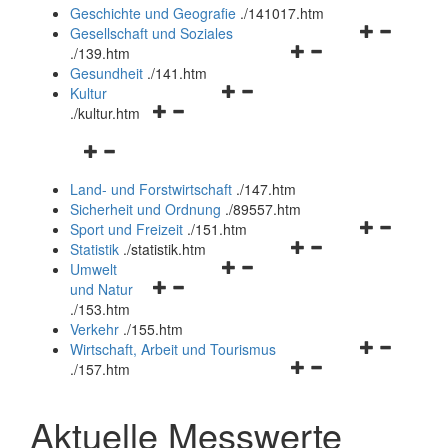
und
Geschichte und Geografie
.
/141017.htm
schließen
Navigationsm
Gesellschaft und Soziales
Navigationsmenü
öffnen
.
/139.htm
öffnen
und
Gesundheit
.
/141.htm
Navigationsmenü
und
schließen
Kultur
Navigationsmenü
öffnen
schließen
.
/kultur.htm
öffnen
und
Navigationsmenü
und
schließen
öffnen
schließen
Land- und Forstwirtschaft
.
/147.htm
und
Sicherheit und Ordnung
.
/89557.htm
schließen
Navigationsm
Sport und Freizeit
.
/151.htm
Navigationsmenü
öffnen
Statistik
.
/statistik.htm
Navigationsmenü
öffnen
und
Umwelt
Navigationsmenü
öffnen
und
schließen
und Natur
öffnen
und
schließen
.
/153.htm
und
schließen
Verkehr
.
/155.htm
schließen
Navigationsm
Wirtschaft, Arbeit und Tourismus
Navigationsmenü
öffnen
.
/157.htm
öffnen
und
und
schließen
Aktuelle Messwerte
schließen