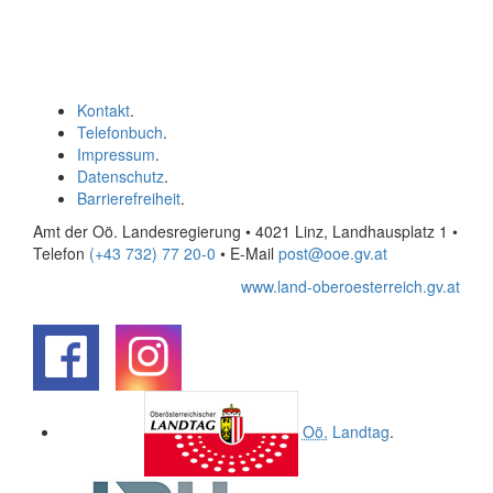
Kontakt
.
Telefonbuch
.
Impressum
.
Datenschutz
.
Barrierefreiheit
.
Amt der Oö. Landesregierung • 4021 Linz, Landhausplatz 1
•
Telefon
(+43 732) 77 20-0
• E-Mail
post@ooe.gv.at
www.land-oberoesterreich.gv.at
.
.
Oö.
Landtag
.