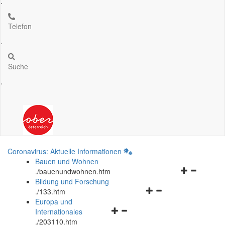
.
Telefon
.
Suche
.
Coronavirus: Aktuelle Informationen
Bauen und Wohnen
Navigationsm
.
/bauenundwohnen.htm
öffnen
Bildung und Forschung
Navigationsmenü
und
.
/133.htm
öffnen
schließen
Europa und
Navigationsmenü
und
Internationales
öffnen
schließen
.
/203110.htm