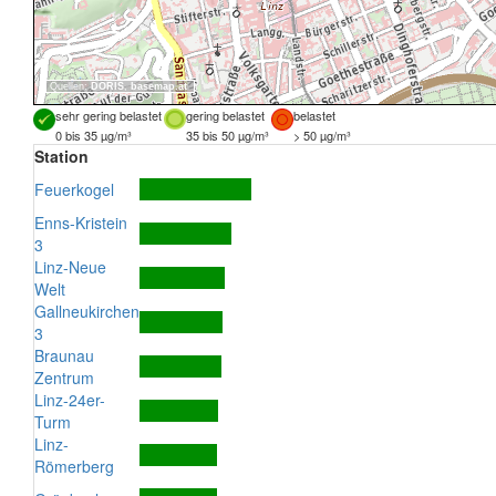
Quellen:
DORIS
,
basemap.at
sehr gering belastet
gering belastet
belastet
0 bis 35 µg/m³
35 bis 50 µg/m³
> 50 µg/m³
Station
Feuerkogel
Enns-Kristein
3
Linz-Neue
Welt
Gallneukirchen
3
Braunau
Zentrum
Linz-24er-
Turm
Linz-
Römerberg