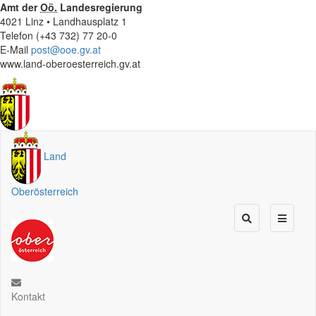
Amt der
Oö.
Landesregierung
4021 Linz • Landhausplatz 1
Telefon (+43 732) 77 20-0
E-Mail
post@ooe.gv.at
www.land-oberoesterreich.gv.at
Land
Oberösterreich
Kontakt