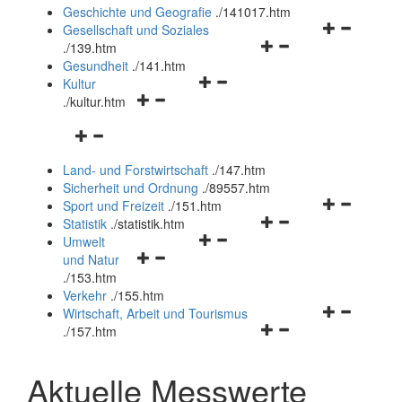
und
Geschichte und Geografie
.
/141017.htm
schließen
Navigationsm
Gesellschaft und Soziales
Navigationsmenü
öffnen
.
/139.htm
öffnen
und
Gesundheit
.
/141.htm
Navigationsmenü
und
schließen
Kultur
Navigationsmenü
öffnen
schließen
.
/kultur.htm
öffnen
und
Navigationsmenü
und
schließen
öffnen
schließen
Land- und Forstwirtschaft
.
/147.htm
und
Sicherheit und Ordnung
.
/89557.htm
schließen
Navigationsm
Sport und Freizeit
.
/151.htm
Navigationsmenü
öffnen
Statistik
.
/statistik.htm
Navigationsmenü
öffnen
und
Umwelt
Navigationsmenü
öffnen
und
schließen
und Natur
öffnen
und
schließen
.
/153.htm
und
schließen
Verkehr
.
/155.htm
schließen
Navigationsm
Wirtschaft, Arbeit und Tourismus
Navigationsmenü
öffnen
.
/157.htm
öffnen
und
und
schließen
Aktuelle Messwerte
schließen