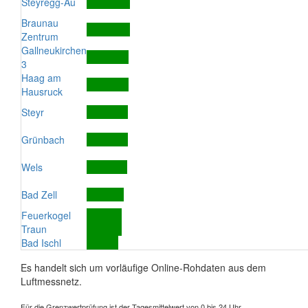
Steyregg-Au
Braunau
Zentrum
Gallneukirchen
3
Haag am
Hausruck
Steyr
Grünbach
Wels
Bad Zell
Feuerkogel
Traun
Bad Ischl
Es handelt sich um vorläufige Online-Rohdaten aus dem
Luftmessnetz.
Für die Grenzwertprüfung ist der Tagesmittelwert von 0 bis 24 Uhr