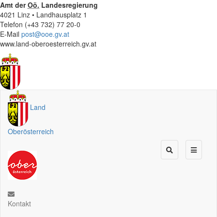
Amt der
Oö.
Landesregierung
4021 Linz • Landhausplatz 1
Telefon (+43 732) 77 20-0
E-Mail
post@ooe.gv.at
www.land-oberoesterreich.gv.at
Land
Oberösterreich
Kontakt