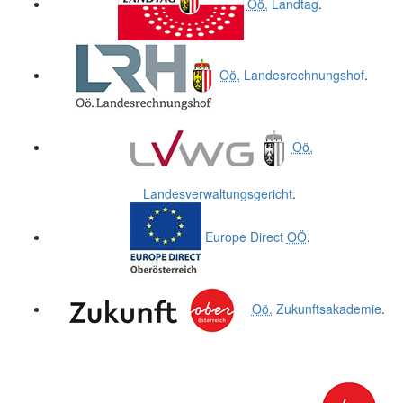
Oö.
Landtag
.
Oö.
Landesrechnungshof
.
Oö.
Landesverwaltungsgericht
.
Europe Direct
OÖ
.
Oö.
Zukunftsakademie
.