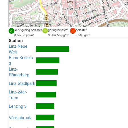
Quellen:
DORIS
,
basemap.at
sehr gering belastet
gering belastet
belastet
0 bis 35 µg/m³
35 bis 50 µg/m³
> 50 µg/m³
Station
Linz-Neue
Welt
Enns-Kristein
3
Linz-
Römerberg
Linz-Stadtpark
Linz-24er-
Turm
Lenzing 3
Vöcklabruck