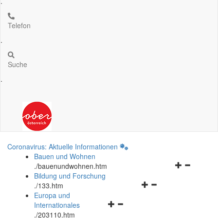
.
Telefon
.
Suche
.
Coronavirus: Aktuelle Informationen
Bauen und Wohnen
Navigationsm
.
/bauenundwohnen.htm
öffnen
Bildung und Forschung
Navigationsmenü
und
.
/133.htm
öffnen
schließen
Europa und
Navigationsmenü
und
Internationales
öffnen
schließen
.
/203110.htm