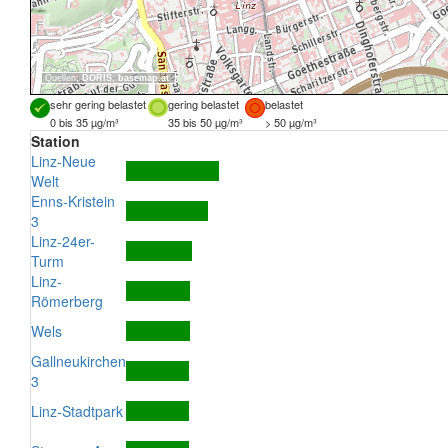
Quellen:
DORIS
,
basemap.at
sehr gering belastet
gering belastet
belastet
0 bis 35 µg/m³
35 bis 50 µg/m³
> 50 µg/m³
Station
Linz-Neue
Welt
Enns-Kristein
3
Linz-24er-
Turm
Linz-
Römerberg
Wels
Gallneukirchen
3
Linz-Stadtpark