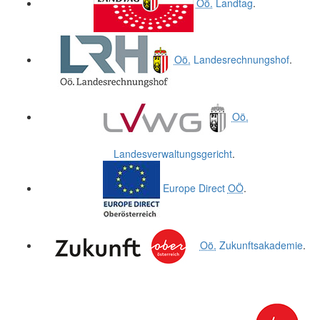
Oö.
Landtag
.
Oö.
Landesrechnungshof
.
Oö.
Landesverwaltungsgericht
.
Europe Direct
OÖ
.
Oö.
Zukunftsakademie
.