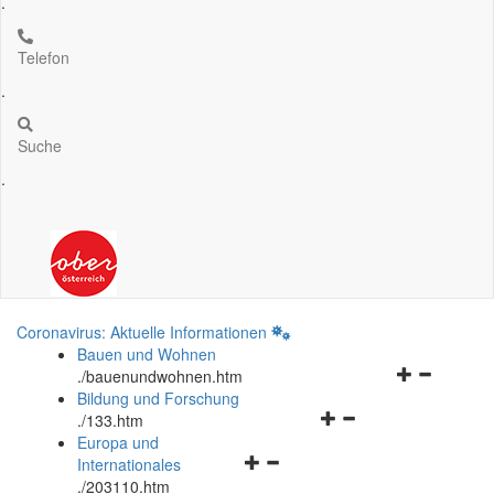
.
Telefon
.
Suche
.
Coronavirus: Aktuelle Informationen
Bauen und Wohnen
Navigationsm
.
/bauenundwohnen.htm
öffnen
Bildung und Forschung
Navigationsmenü
und
.
/133.htm
öffnen
schließen
Europa und
Navigationsmenü
und
Internationales
öffnen
schließen
.
/203110.htm