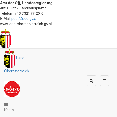
Amt der
Oö.
Landesregierung
4021 Linz • Landhausplatz 1
Telefon (+43 732) 77 20-0
E-Mail
post@ooe.gv.at
www.land-oberoesterreich.gv.at
Land
Oberösterreich
Kontakt