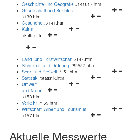
und
Geschichte und Geografie
.
/141017.htm
schließen
Navigationsm
Gesellschaft und Soziales
Navigationsmenü
öffnen
.
/139.htm
öffnen
und
Gesundheit
.
/141.htm
Navigationsmenü
und
schließen
Kultur
Navigationsmenü
öffnen
schließen
.
/kultur.htm
öffnen
und
Navigationsmenü
und
schließen
öffnen
schließen
Land- und Forstwirtschaft
.
/147.htm
und
Sicherheit und Ordnung
.
/89557.htm
schließen
Navigationsm
Sport und Freizeit
.
/151.htm
Navigationsmenü
öffnen
Statistik
.
/statistik.htm
Navigationsmenü
öffnen
und
Umwelt
Navigationsmenü
öffnen
und
schließen
und Natur
öffnen
und
schließen
.
/153.htm
und
schließen
Verkehr
.
/155.htm
schließen
Navigationsm
Wirtschaft, Arbeit und Tourismus
Navigationsmenü
öffnen
.
/157.htm
öffnen
und
und
schließen
Aktuelle Messwerte
schließen