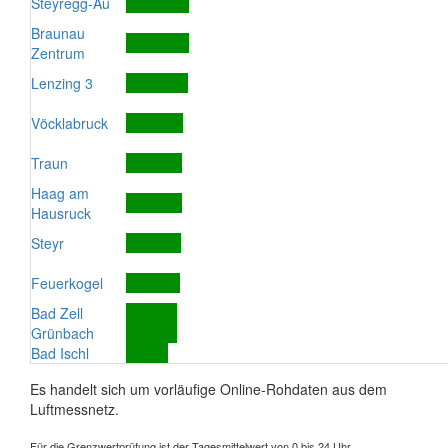
Steyregg-Au
Braunau
Zentrum
Lenzing 3
Vöcklabruck
Traun
Haag am
Hausruck
Steyr
Feuerkogel
Bad Zell
Grünbach
Bad Ischl
Es handelt sich um vorläufige Online-Rohdaten aus dem
Luftmessnetz.
Für die Grenzwertprüfung ist der Tagesmittelwert von 0 bis 24 Uhr