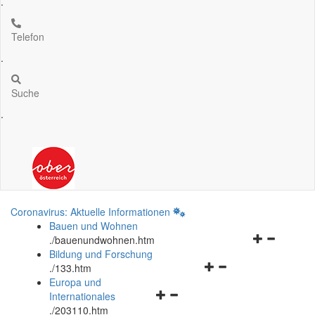
.
Telefon
.
Suche
.
Coronavirus: Aktuelle Informationen
Bauen und Wohnen
Navigationsm
.
/bauenundwohnen.htm
öffnen
Bildung und Forschung
Navigationsmenü
und
.
/133.htm
öffnen
schließen
Europa und
Navigationsmenü
und
Internationales
öffnen
schließen
.
/203110.htm