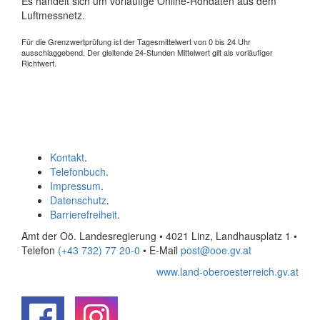
Es handelt sich um vorläufige Online-Rohdaten aus dem
Luftmessnetz.
Für die Grenzwertprüfung ist der Tagesmittelwert von 0 bis 24 Uhr
ausschlaggebend. Der gleitende 24-Stunden Mittelwert gilt als vorläufiger
Richtwert.
Kontakt
.
Telefonbuch
.
Impressum
.
Datenschutz
.
Barrierefreiheit
.
Amt der Oö. Landesregierung • 4021 Linz, Landhausplatz 1
•
Telefon
(+43 732) 77 20-0
• E-Mail
post@ooe.gv.at
www.land-oberoesterreich.gv.at