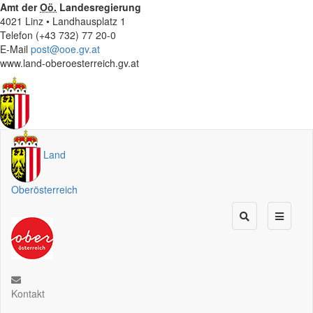
Amt der
Oö.
Landesregierung
4021 Linz • Landhausplatz 1
Telefon (+43 732) 77 20-0
E-Mail
post@ooe.gv.at
www.land-oberoesterreich.gv.at
Land
Oberösterreich
Kontakt