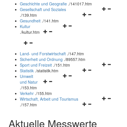
und
Geschichte und Geografie
.
/141017.htm
schließen
Navigationsm
Gesellschaft und Soziales
Navigationsmenü
öffnen
.
/139.htm
öffnen
und
Gesundheit
.
/141.htm
Navigationsmenü
und
schließen
Kultur
Navigationsmenü
öffnen
schließen
.
/kultur.htm
öffnen
und
Navigationsmenü
und
schließen
öffnen
schließen
Land- und Forstwirtschaft
.
/147.htm
und
Sicherheit und Ordnung
.
/89557.htm
schließen
Navigationsm
Sport und Freizeit
.
/151.htm
Navigationsmenü
öffnen
Statistik
.
/statistik.htm
Navigationsmenü
öffnen
und
Umwelt
Navigationsmenü
öffnen
und
schließen
und Natur
öffnen
und
schließen
.
/153.htm
und
schließen
Verkehr
.
/155.htm
schließen
Navigationsm
Wirtschaft, Arbeit und Tourismus
Navigationsmenü
öffnen
.
/157.htm
öffnen
und
und
schließen
Aktuelle Messwerte
schließen