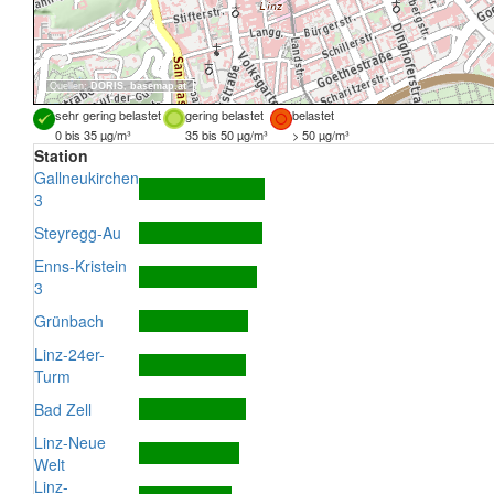
Quellen:
DORIS
,
basemap.at
sehr gering belastet
gering belastet
belastet
0 bis 35 µg/m³
35 bis 50 µg/m³
> 50 µg/m³
Station
Gallneukirchen
3
Steyregg-Au
Enns-Kristein
3
Grünbach
Linz-24er-
Turm
Bad Zell
Linz-Neue
Welt
Linz-