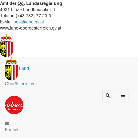
Amt der
Oö.
Landesregierung
4021 Linz • Landhausplatz 1
Telefon (+43 732) 77 20-0
E-Mail
post@ooe.gv.at
www.land-oberoesterreich.gv.at
Land
Oberösterreich
Kontakt