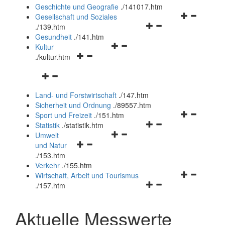
und
Geschichte und Geografie
.
/141017.htm
schließen
Navigationsm
Gesellschaft und Soziales
Navigationsmenü
öffnen
.
/139.htm
öffnen
und
Gesundheit
.
/141.htm
Navigationsmenü
und
schließen
Kultur
Navigationsmenü
öffnen
schließen
.
/kultur.htm
öffnen
und
Navigationsmenü
und
schließen
öffnen
schließen
Land- und Forstwirtschaft
.
/147.htm
und
Sicherheit und Ordnung
.
/89557.htm
schließen
Navigationsm
Sport und Freizeit
.
/151.htm
Navigationsmenü
öffnen
Statistik
.
/statistik.htm
Navigationsmenü
öffnen
und
Umwelt
Navigationsmenü
öffnen
und
schließen
und Natur
öffnen
und
schließen
.
/153.htm
und
schließen
Verkehr
.
/155.htm
schließen
Navigationsm
Wirtschaft, Arbeit und Tourismus
Navigationsmenü
öffnen
.
/157.htm
öffnen
und
und
schließen
Aktuelle Messwerte
schließen