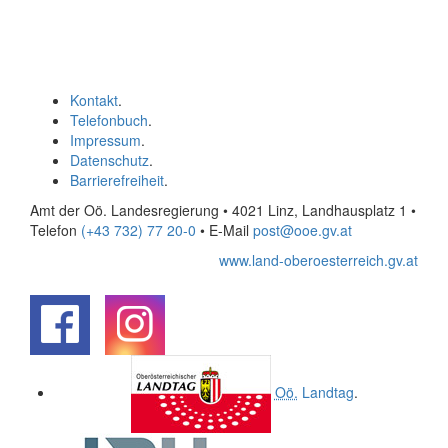
Kontakt
.
Telefonbuch
.
Impressum
.
Datenschutz
.
Barrierefreiheit
.
Amt der Oö. Landesregierung • 4021 Linz, Landhausplatz 1
•
Telefon
(+43 732) 77 20-0
• E-Mail
post@ooe.gv.at
www.land-oberoesterreich.gv.at
.
.
Oö.
Landtag
.