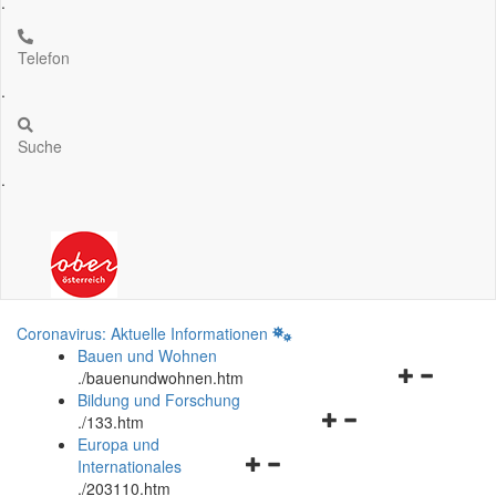
.
Telefon
.
Suche
.
Coronavirus: Aktuelle Informationen
Bauen und Wohnen
Navigationsm
.
/bauenundwohnen.htm
öffnen
Bildung und Forschung
Navigationsmenü
und
.
/133.htm
öffnen
schließen
Europa und
Navigationsmenü
und
Internationales
öffnen
schließen
.
/203110.htm