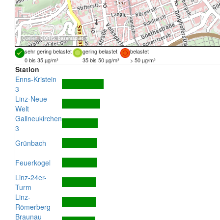
Quellen:
DORIS
,
basemap.at
sehr gering belastet
gering belastet
belastet
0 bis 35 µg/m³
35 bis 50 µg/m³
> 50 µg/m³
Station
Enns-Kristein
3
Linz-Neue
Welt
Gallneukirchen
3
Grünbach
Feuerkogel
Linz-24er-
Turm
Linz-
Römerberg
Braunau