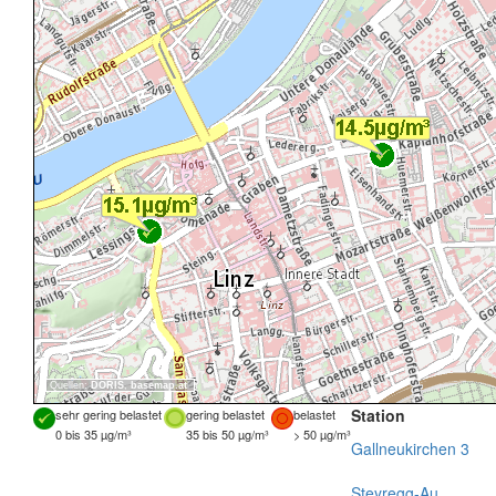
Quellen:
DORIS
,
basemap.at
Station
sehr gering belastet
gering belastet
belastet
0 bis 35 µg/m³
35 bis 50 µg/m³
> 50 µg/m³
Gallneukirchen 3
Steyregg-Au