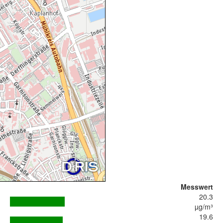
Messwert
20.3
µg/m³
19.6