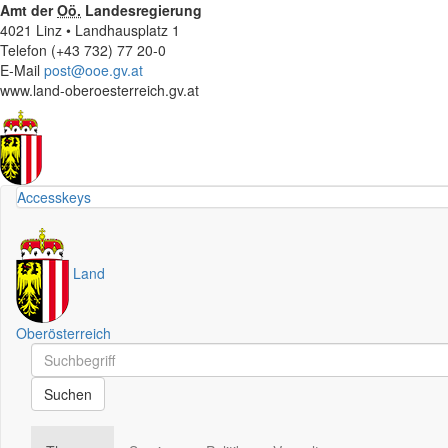
Amt der
Oö.
Landesregierung
4021 Linz • Landhausplatz 1
Telefon (+43 732) 77 20-0
E-Mail
post@ooe.gv.at
www.land-oberoesterreich.gv.at
Accesskeys
Land
Oberösterreich
Schnellsuche
Schnellsuche
Suchen