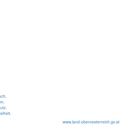
uch
.
um
.
utz
.
eiheit
.
www.land-oberoesterreich.gv.at