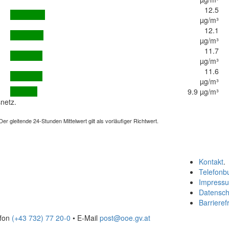
12.5
µg/m³
12.1
µg/m³
11.7
µg/m³
11.6
µg/m³
9.9 µg/m³
netz.
 gleitende 24-Stunden Mittelwert gilt als vorläufiger Richtwert.
Kontakt
.
Telefonb
Impress
Datensch
Barrierefr
efon
(+43 732) 77 20-0
• E-Mail
post@ooe.gv.at