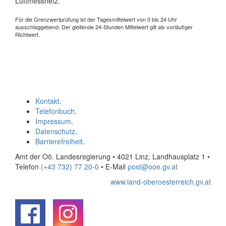
Luftmessnetz.
Für die Grenzwertprüfung ist der Tagesmittelwert von 0 bis 24 Uhr
ausschlaggebend. Der gleitende 24-Stunden Mittelwert gilt als vorläufiger
Richtwert.
Kontakt
.
Telefonbuch
.
Impressum
.
Datenschutz
.
Barrierefreiheit
.
Amt der Oö. Landesregierung • 4021 Linz, Landhausplatz 1
•
Telefon
(+43 732) 77 20-0
• E-Mail
post@ooe.gv.at
www.land-oberoesterreich.gv.at