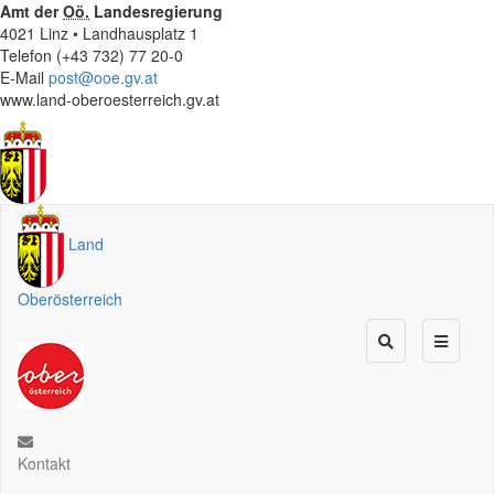
Amt der
Oö.
Landesregierung
4021 Linz • Landhausplatz 1
Telefon (+43 732) 77 20-0
E-Mail
post@ooe.gv.at
www.land-oberoesterreich.gv.at
Land
Oberösterreich
Kontakt