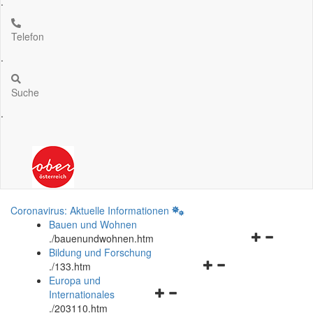
.
Telefon
.
Suche
.
Coronavirus: Aktuelle Informationen
Bauen und Wohnen
Navigationsm
.
/bauenundwohnen.htm
öffnen
Bildung und Forschung
Navigationsmenü
und
.
/133.htm
öffnen
schließen
Europa und
Navigationsmenü
und
Internationales
öffnen
schließen
.
/203110.htm