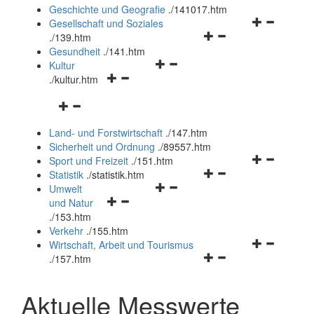
und
Geschichte und Geografie
.
/141017.htm
schließen
Navigationsm
Gesellschaft und Soziales
Navigationsmenü
öffnen
.
/139.htm
öffnen
und
Gesundheit
.
/141.htm
Navigationsmenü
und
schließen
Kultur
Navigationsmenü
öffnen
schließen
.
/kultur.htm
öffnen
und
Navigationsmenü
und
schließen
öffnen
schließen
Land- und Forstwirtschaft
.
/147.htm
und
Sicherheit und Ordnung
.
/89557.htm
schließen
Navigationsm
Sport und Freizeit
.
/151.htm
Navigationsmenü
öffnen
Statistik
.
/statistik.htm
Navigationsmenü
öffnen
und
Umwelt
Navigationsmenü
öffnen
und
schließen
und Natur
öffnen
und
schließen
.
/153.htm
und
schließen
Verkehr
.
/155.htm
schließen
Navigationsm
Wirtschaft, Arbeit und Tourismus
Navigationsmenü
öffnen
.
/157.htm
öffnen
und
und
schließen
Aktuelle Messwerte
schließen