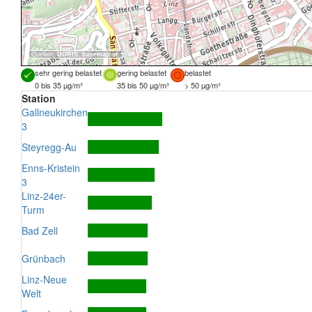
Quellen:
DORIS
,
basemap.at
sehr gering belastet
gering belastet
belastet
0 bis 35 µg/m³
35 bis 50 µg/m³
> 50 µg/m³
Station
Gallneukirchen
3
Steyregg-Au
Enns-Kristein
3
Linz-24er-
Turm
Bad Zell
Grünbach
Linz-Neue
Welt