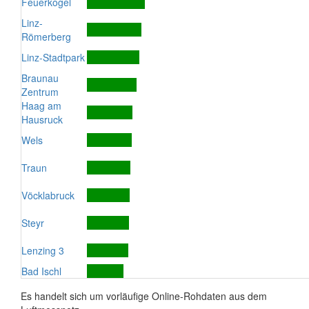
Feuerkogel
Linz-
Römerberg
Linz-Stadtpark
Braunau
Zentrum
Haag am
Hausruck
Wels
Traun
Vöcklabruck
Steyr
Lenzing 3
Bad Ischl
Es handelt sich um vorläufige Online-Rohdaten aus dem