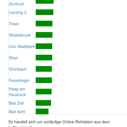
Zentrum
Lenzing 3
Traun
Vöcklabruck
Linz-Stadtpark
Steyr
Grünbach
Feuerkogel
Haag am
Hausruck
Bad Zell
Bad Ischl
Es handelt sich um vorläufige Online-Rohdaten aus dem