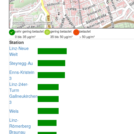
Quellen:
DORIS
,
basemap.at
sehr gering belastet
gering belastet
belastet
0 bis 35 µg/m³
35 bis 50 µg/m³
> 50 µg/m³
Station
Linz-Neue
Welt
Steyregg-Au
Enns-Kristein
3
Linz-24er-
Turm
Gallneukirchen
3
Wels
Linz-
Römerberg
Braunau