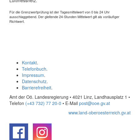
Luftmessnetz.
Für die Grenzwertprüfung ist der Tagesmittelwert von 0 bis 24 Uhr
ausschlaggebend. Der gleitende 24-Stunden Mittelwert gilt als vorläufiger
Richtwert.
Kontakt
.
Telefonbuch
.
Impressum
.
Datenschutz
.
Barrierefreiheit
.
Amt der Oö. Landesregierung • 4021 Linz, Landhausplatz 1
•
Telefon
(+43 732) 77 20-0
• E-Mail
post@ooe.gv.at
www.land-oberoesterreich.gv.at