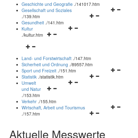
und
Geschichte und Geografie
.
/141017.htm
schließen
Navigationsm
Gesellschaft und Soziales
Navigationsmenü
öffnen
.
/139.htm
öffnen
und
Gesundheit
.
/141.htm
Navigationsmenü
und
schließen
Kultur
Navigationsmenü
öffnen
schließen
.
/kultur.htm
öffnen
und
Navigationsmenü
und
schließen
öffnen
schließen
Land- und Forstwirtschaft
.
/147.htm
und
Sicherheit und Ordnung
.
/89557.htm
schließen
Navigationsm
Sport und Freizeit
.
/151.htm
Navigationsmenü
öffnen
Statistik
.
/statistik.htm
Navigationsmenü
öffnen
und
Umwelt
Navigationsmenü
öffnen
und
schließen
und Natur
öffnen
und
schließen
.
/153.htm
und
schließen
Verkehr
.
/155.htm
schließen
Navigationsm
Wirtschaft, Arbeit und Tourismus
Navigationsmenü
öffnen
.
/157.htm
öffnen
und
und
schließen
Aktuelle Messwerte
schließen