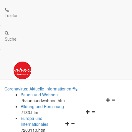
.
Telefon
.
Suche
.
Coronavirus: Aktuelle Informationen
Bauen und Wohnen
Navigationsm
.
/bauenundwohnen.htm
öffnen
Bildung und Forschung
Navigationsmenü
und
.
/133.htm
öffnen
schließen
Europa und
Navigationsmenü
und
Internationales
öffnen
schließen
.
/203110.htm