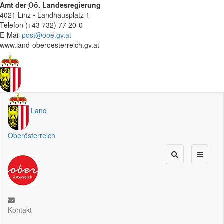
Amt der
Oö.
Landesregierung
4021 Linz • Landhausplatz 1
Telefon (+43 732) 77 20-0
E-Mail
post@ooe.gv.at
www.land-oberoesterreich.gv.at
Land
Oberösterreich
Kontakt