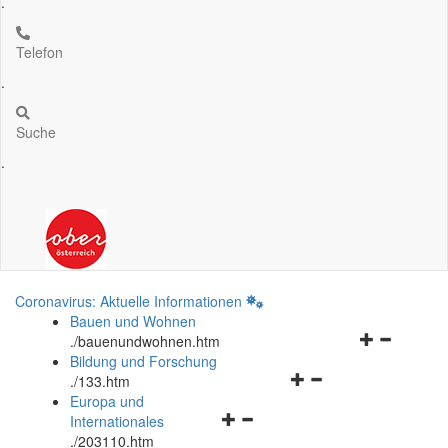
.
Telefon
.
Suche
.
Coronavirus: Aktuelle Informationen
Bauen und Wohnen
Navigationsm
.
/bauenundwohnen.htm
öffnen
Bildung und Forschung
Navigationsmenü
und
.
/133.htm
öffnen
schließen
Europa und
Navigationsmenü
und
Internationales
öffnen
schließen
.
/203110.htm