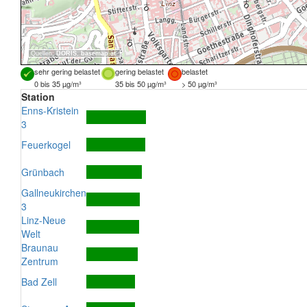
Quellen:
DORIS
,
basemap.at
sehr gering belastet
gering belastet
belastet
0 bis 35 µg/m³
35 bis 50 µg/m³
> 50 µg/m³
Station
Enns-Kristein
3
Feuerkogel
Grünbach
Gallneukirchen
3
Linz-Neue
Welt
Braunau
Zentrum
Bad Zell