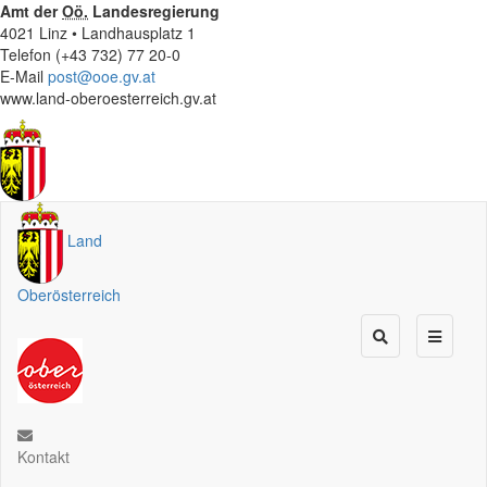
Amt der
Oö.
Landesregierung
4021 Linz • Landhausplatz 1
Telefon (+43 732) 77 20-0
E-Mail
post@ooe.gv.at
www.land-oberoesterreich.gv.at
Land
Oberösterreich
Kontakt