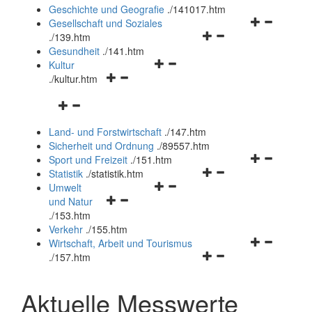
und
Geschichte und Geografie
.
/141017.htm
schließen
Navigationsm
Gesellschaft und Soziales
Navigationsmenü
öffnen
.
/139.htm
öffnen
und
Gesundheit
.
/141.htm
Navigationsmenü
und
schließen
Kultur
Navigationsmenü
öffnen
schließen
.
/kultur.htm
öffnen
und
Navigationsmenü
und
schließen
öffnen
schließen
Land- und Forstwirtschaft
.
/147.htm
und
Sicherheit und Ordnung
.
/89557.htm
schließen
Navigationsm
Sport und Freizeit
.
/151.htm
Navigationsmenü
öffnen
Statistik
.
/statistik.htm
Navigationsmenü
öffnen
und
Umwelt
Navigationsmenü
öffnen
und
schließen
und Natur
öffnen
und
schließen
.
/153.htm
und
schließen
Verkehr
.
/155.htm
schließen
Navigationsm
Wirtschaft, Arbeit und Tourismus
Navigationsmenü
öffnen
.
/157.htm
öffnen
und
und
schließen
Aktuelle Messwerte
schließen