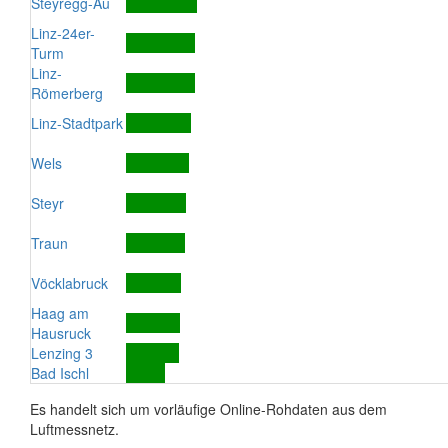
Steyregg-Au
Linz-24er-
Turm
Linz-
Römerberg
Linz-Stadtpark
Wels
Steyr
Traun
Vöcklabruck
Haag am
Hausruck
Lenzing 3
Bad Ischl
Es handelt sich um vorläufige Online-Rohdaten aus dem
Luftmessnetz.